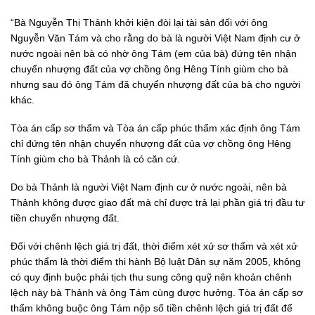
“Bà Nguyễn Thị Thảnh khởi kiện đòi lại tài sản đối với ông
Nguyễn Văn Tám và cho rằng do bà là người Việt Nam định cư ở
nước ngoài nên bà có nhờ ông Tám (em của bà) đứng tên nhận
chuyển nhượng đất của vợ chồng ông Hêng Tính giùm cho bà
nhưng sau đó ông Tám đã chuyển nhượng đất của bà cho người
khác.
Tòa án cấp sơ thẩm và Tòa án cấp phúc thẩm xác định ông Tám
chỉ đứng tên nhận chuyển nhượng đất của vợ chồng ông Hêng
Tính giùm cho bà Thảnh là có căn cứ.
Do bà Thảnh là người Việt Nam định cư ở nước ngoài, nên bà
Thảnh không được giao đất mà chỉ được trả lại phần giá trị đầu tư
tiền chuyển nhượng đất.
Đối với chênh lệch giá trị đất, thời điểm xét xử sơ thẩm và xét xử
phúc thẩm là thời điểm thi hành Bộ luật Dân sự năm 2005, không
có quy định buộc phải tịch thu sung công quỹ nên khoản chênh
lệch này bà Thảnh và ông Tám cùng được hưởng. Tòa án cấp sơ
thẩm không buộc ông Tám nộp số tiền chênh lệch giá trị đất để