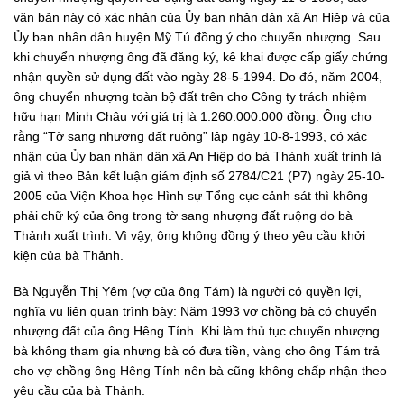
văn bản này có xác nhận của Ủy ban nhân dân xã An Hiệp và của
Ủy ban nhân dân huyện Mỹ Tú đồng ý cho chuyển nhượng. Sau
khi chuyển nhượng ông đã đăng ký, kê khai được cấp giấy chứng
nhận quyền sử dụng đất vào ngày 28-5-1994. Do đó, năm 2004,
ông chuyển nhượng toàn bộ đất trên cho Công ty trách nhiệm
hữu hạn Minh Châu với giá trị là 1.260.000.000 đồng. Ông cho
rằng “Tờ sang nhượng đất ruộng” lập ngày 10-8-1993, có xác
nhận của Ủy ban nhân dân xã An Hiệp do bà Thảnh xuất trình là
giả vì theo Bản kết luận giám định số 2784/C21 (P7) ngày 25-10-
2005 của Viện Khoa học Hình sự Tổng cục cảnh sát thì không
phải chữ ký của ông trong tờ sang nhượng đất ruộng do bà
Thảnh xuất trình. Vì vậy, ông không đồng ý theo yêu cầu khởi
kiện của bà Thảnh.
Bà Nguyễn Thị Yêm (vợ của ông Tám) là người có quyền lợi,
nghĩa vụ liên quan trình bày: Năm 1993 vợ chồng bà có chuyển
nhượng đất của ông Hêng Tính. Khi làm thủ tục chuyển nhượng
bà không tham gia nhưng bà có đưa tiền, vàng cho ông Tám trả
cho vợ chồng ông Hêng Tính nên bà cũng không chấp nhận theo
yêu cầu của bà Thảnh.