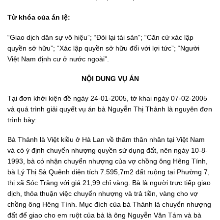
Từ khóa của án lệ:
“Giao dịch dân sự vô hiệu”; “Đòi lại tài sản”; “Căn cứ xác lập
quyền sở hữu”; “Xác lập quyền sở hữu đối với lợi tức”; “Người
Việt Nam định cư ở nước ngoài”.
NỘI DUNG VỤ ÁN
Tại đơn khởi kiện đề ngày 24-01-2005, tờ khai ngày 07-02-2005
và quá trình giải quyết vụ án bà Nguyễn Thị Thảnh là nguyên đơn
trình bày:
Bà Thảnh là Việt kiều ở Hà Lan về thăm thân nhân tại Việt Nam
và có ý định chuyển nhượng quyền sử dụng đất, nên ngày 10-8-
1993, bà có nhận chuyển nhượng của vợ chồng ông Hêng Tính,
bà Lý Thị Sà Quênh diện tích 7.595,7m2 đất ruộng tại Phường 7,
thị xã Sóc Trăng với giá 21,99 chỉ vàng. Bà là người trực tiếp giao
dịch, thỏa thuận việc chuyển nhượng và trả tiền, vàng cho vợ
chồng ông Hêng Tính. Mục đích của bà Thảnh là chuyển nhượng
đất để giao cho em ruột của bà là ông Nguyễn Văn Tám và bà