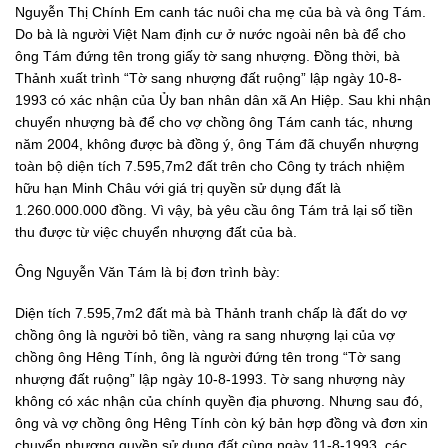
Nguyễn Thị Chính Em canh tác nuôi cha mẹ của bà và ông Tám.
Do bà là người Việt Nam định cư ở nước ngoài nên bà để cho
ông Tám đứng tên trong giấy tờ sang nhượng. Đồng thời, bà
Thảnh xuất trình “Tờ sang nhượng đất ruộng” lập ngày 10-8-
1993 có xác nhận của Ủy ban nhân dân xã An Hiệp. Sau khi nhận
chuyển nhượng bà để cho vợ chồng ông Tám canh tác, nhưng
năm 2004, không được bà đồng ý, ông Tám đã chuyển nhượng
toàn bộ diện tích 7.595,7m2 đất trên cho Công ty trách nhiệm
hữu hạn Minh Châu với giá trị quyền sử dụng đất là
1.260.000.000 đồng. Vì vậy, bà yêu cầu ông Tám trả lại số tiền
thu được từ việc chuyển nhượng đất của bà.
Ông Nguyễn Văn Tám là bị đơn trình bày:
Diện tích 7.595,7m2 đất mà bà Thảnh tranh chấp là đất do vợ
chồng ông là người bỏ tiền, vàng ra sang nhượng lại của vợ
chồng ông Hêng Tính, ông là người đứng tên trong “Tờ sang
nhượng đất ruộng” lập ngày 10-8-1993. Tờ sang nhượng này
không có xác nhận của chính quyền địa phương. Nhưng sau đó,
ông và vợ chồng ông Hêng Tính còn ký bản hợp đồng và đơn xin
chuyển nhượng quyền sử dụng đất cùng ngày 11-8-1993, các