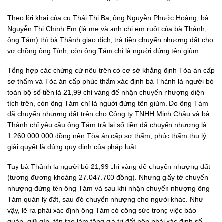
Theo lời khai của cụ Thái Thị Ba, ông Nguyễn Phước Hoàng, bà
Nguyễn Thị Chính Em (là mẹ và anh chị em ruột của bà Thảnh,
ông Tám) thì bà Thảnh giao dịch, trả tiền chuyển nhượng đất cho
vợ chồng ông Tính, còn ông Tám chỉ là người đứng tên giùm.
Tổng hợp các chứng cứ nêu trên có cơ sở khẳng định Tòa án cấp
sơ thẩm và Tòa án cấp phúc thẩm xác định bà Thảnh là người bỏ
toàn bộ số tiền là 21,99 chỉ vàng để nhận chuyển nhượng diện
tích trên, còn ông Tám chỉ là người đứng tên giùm. Do ông Tám
đã chuyển nhượng đất trên cho Công ty TNHH Minh Châu và bà
Thảnh chỉ yêu cầu ông Tám trả lại số tiền đã chuyển nhượng là
1.260.000.000 đồng nên Tòa án cấp sơ thẩm, phúc thẩm thụ lý
giải quyết là đúng quy định của pháp luật.
Tuy bà Thảnh là người bỏ 21,99 chỉ vàng để chuyển nhượng đất
(tương đương khoảng 27.047.700 đồng). Nhưng giấy tờ chuyển
nhượng đứng tên ông Tám và sau khi nhận chuyển nhượng ông
Tám quản lý đất, sau đó chuyển nhượng cho người khác. Như
vậy, lẽ ra phải xác định ông Tám có công sức trong việc bảo
quản, giữ gìn, tôn tạo làm tăng giá trị đất nên phải xác định số