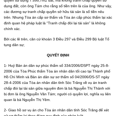
quyền sử dụng 7.595,7m2 đất, mà không tranh chấp quyền sử
dụng đất, còn ông Tám cho rằng số tiền trên là của ông. Như vậy,
các đương sự tranh chấp quyền sở hữu tài sản là số tiền nêu
trên. Nhưng Tòa án cấp sơ thẩm và Tòa án cấp phúc thẩm lại xác
định quan hệ pháp luật là “Tranh chấp đòi lại tài sản” là không
chính xác.
Bởi các lẽ trên, căn cứ khoản 3 Điều 297 và Điều 299 Bộ luật Tố
tụng dân sự;
QUYẾT ĐỊNH
1- Huỷ Bản án dân sự phúc thẩm số 334/2006/DSPT ngày 25-8-
2006 của Tòa Phúc thẩm Tòa án nhân dân tối cao tại Thành phố
Hồ Chí Minh và Bản án dân sự sơ thẩm số 04/2006/DS-ST ngày
28-4-2006 của Tòa án nhân dân tỉnh Sóc Trăng về vụ án tranh
chấp đòi lại tài sản giữa nguyên đơn là bà Nguyễn Thị Thảnh với
bị đơn là ông Nguyễn Văn Tám; người có quyền lợi, nghĩa vụ liên
quan là bà Nguyễn Thị Yêm.
2- Giao hồ sơ vụ án cho Tòa án nhân dân tỉnh Sóc Trăng để xét
xử sơ thẩm lại theo đúng quy định của pháp luật.