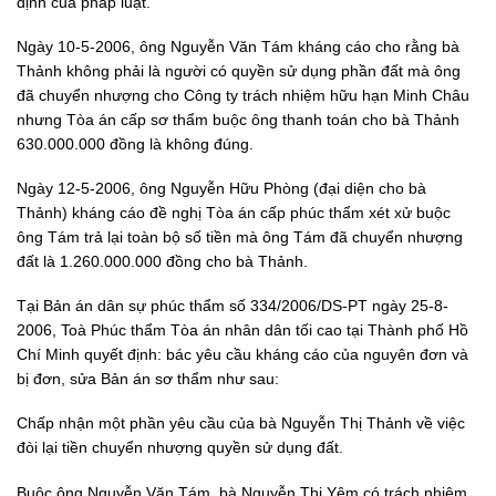
định của pháp luật.
Ngày 10-5-2006, ông Nguyễn Văn Tám kháng cáo cho rằng bà
Thảnh không phải là người có quyền sử dụng phần đất mà ông
đã chuyển nhượng cho Công ty trách nhiệm hữu hạn Minh Châu
nhưng Tòa án cấp sơ thẩm buộc ông thanh toán cho bà Thảnh
630.000.000 đồng là không đúng.
Ngày 12-5-2006, ông Nguyễn Hữu Phòng (đại diện cho bà
Thảnh) kháng cáo đề nghị Tòa án cấp phúc thẩm xét xử buộc
ông Tám trả lại toàn bộ số tiền mà ông Tám đã chuyển nhượng
đất là 1.260.000.000 đồng cho bà Thảnh.
Tại Bản án dân sự phúc thẩm số 334/2006/DS-PT ngày 25-8-
2006, Toà Phúc thẩm Tòa án nhân dân tối cao tại Thành phố Hồ
Chí Minh quyết định: bác yêu cầu kháng cáo của nguyên đơn và
bị đơn, sửa Bản án sơ thẩm như sau:
Chấp nhận một phần yêu cầu của bà Nguyễn Thị Thảnh về việc
đòi lại tiền chuyển nhượng quyền sử dụng đất.
Buộc ông Nguyễn Văn Tám, bà Nguyễn Thị Yêm có trách nhiệm