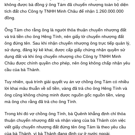
không được bà đồng ý ông Tám đã chuyển nhượng toàn bộ diện
tích đất cho Công ty TNHH Minh Châu để nhận 1.260.000.000
đồng.
Ông Tám cho rằng ông là người thỏa thuận chuyển nhượng đất
và trả tiền cho ông Hêng Tính, nên giấy tờ chuyển nhượng đất
ông đứng tên. Sau khi nhận chuyển nhượng ông trực tiếp quản lý,
sử dụng, đăng ký kê khai, được cấp giấy chứng nhận quyền sử
dụng đất và khi ông chuyển nhượng cho Công ty TNHH Minh
Châu được chính quyền cho phép, nên ông không chấp nhận yêu
cầu của bà Thảnh.
Tuy nhiên, quá trình giải quyết vụ án vợ chồng ông Tám có nhiều
lời khai mâu thuẫn về số tiền, vàng đã trả cho ông Hêng Tính và
ông cũng không chứng minh được nguồn gốc nguồn tiền, vàng
mà ông cho rằng đã trả cho ông Tính.
Trong khi đó vợ chồng ông Tính, bà Quênh khẳng định chỉ thỏa
thuận chuyển nhượng đất và nhận vàng của bà Thảnh còn việc
viết giấy chuyển nhượng đất đứng tên ông Tám là theo yêu cầu
của bà Thảnh, vì bà Thảnh đang định cư ở nước ngoài.