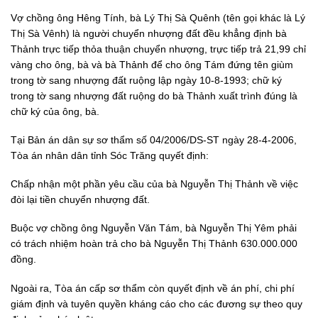
Vợ chồng ông Hêng Tính, bà Lý Thị Sà Quênh (tên gọi khác là Lý
Thị Sà Vênh) là người chuyển nhượng đất đều khẳng định bà
Thảnh trực tiếp thỏa thuận chuyển nhượng, trực tiếp trả 21,99 chỉ
vàng cho ông, bà và bà Thảnh để cho ông Tám đứng tên giùm
trong tờ sang nhượng đất ruộng lập ngày 10-8-1993; chữ ký
trong tờ sang nhượng đất ruộng do bà Thảnh xuất trình đúng là
chữ ký của ông, bà.
Tại Bản án dân sự sơ thẩm số 04/2006/DS-ST ngày 28-4-2006,
Tòa án nhân dân tỉnh Sóc Trăng quyết định:
Chấp nhận một phần yêu cầu của bà Nguyễn Thị Thảnh về việc
đòi lại tiền chuyển nhượng đất.
Buộc vợ chồng ông Nguyễn Văn Tám, bà Nguyễn Thị Yêm phải
có trách nhiệm hoàn trả cho bà Nguyễn Thị Thảnh 630.000.000
đồng.
Ngoài ra, Tòa án cấp sơ thẩm còn quyết định về án phí, chi phí
giám định và tuyên quyền kháng cáo cho các đương sự theo quy