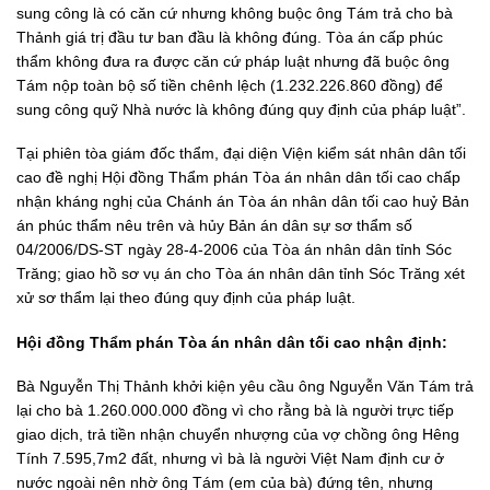
sung công là có căn cứ nhưng không buộc ông Tám trả cho bà
Thảnh giá trị đầu tư ban đầu là không đúng. Tòa án cấp phúc
thẩm không đưa ra được căn cứ pháp luật nhưng đã buộc ông
Tám nộp toàn bộ số tiền chênh lệch (1.232.226.860 đồng) để
sung công quỹ Nhà nước là không đúng quy định của pháp luật”.
Tại phiên tòa giám đốc thẩm, đại diện Viện kiểm sát nhân dân tối
cao đề nghị Hội đồng Thẩm phán Tòa án nhân dân tối cao chấp
nhận kháng nghị của Chánh án Tòa án nhân dân tối cao huỷ Bản
án phúc thẩm nêu trên và hủy Bản án dân sự sơ thẩm số
04/2006/DS-ST ngày 28-4-2006 của Tòa án nhân dân tỉnh Sóc
Trăng; giao hồ sơ vụ án cho Tòa án nhân dân tỉnh Sóc Trăng xét
xử sơ thẩm lại theo đúng quy định của pháp luật.
Hội đồng Thẩm phán Tòa án nhân dân tối cao nhận định:
Bà Nguyễn Thị Thảnh khởi kiện yêu cầu ông Nguyễn Văn Tám trả
lại cho bà 1.260.000.000 đồng vì cho rằng bà là người trực tiếp
giao dịch, trả tiền nhận chuyển nhượng của vợ chồng ông Hêng
Tính 7.595,7m2 đất, nhưng vì bà là người Việt Nam định cư ở
nước ngoài nên nhờ ông Tám (em của bà) đứng tên, nhưng