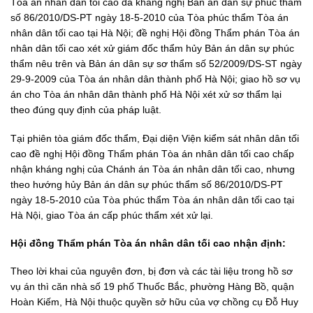
Tòa án nhân dân tối cao đã kháng nghị Bản án dân sự phúc thẩm
số 86/2010/DS-PT ngày 18-5-2010 của Tòa phúc thẩm Tòa án
nhân dân tối cao tại Hà Nội; đề nghị Hội đồng Thẩm phán Tòa án
nhân dân tối cao xét xử giám đốc thẩm hủy Bản án dân sự phúc
thẩm nêu trên và Bản án dân sự sơ thẩm số 52/2009/DS-ST ngày
29-9-2009 của Tòa án nhân dân thành phố Hà Nội; giao hồ sơ vụ
án cho Tòa án nhân dân thành phố Hà Nội xét xử sơ thẩm lại
theo đúng quy định của pháp luật.
Tại phiên tòa giám đốc thẩm, Đại diện Viện kiểm sát nhân dân tối
cao đề nghị Hội đồng Thẩm phán Tòa án nhân dân tối cao chấp
nhận kháng nghị của Chánh án Tòa án nhân dân tối cao, nhưng
theo hướng hủy Bản án dân sự phúc thẩm số 86/2010/DS-PT
ngày 18-5-2010 của Tòa phúc thẩm Tòa án nhân dân tối cao tại
Hà Nội, giao Tòa án cấp phúc thẩm xét xử lại.
Hội đồng Thẩm phán Tòa án nhân dân tối cao nhận định:
Theo lời khai của nguyên đơn, bị đơn và các tài liệu trong hồ sơ
vụ án thì căn nhà số 19 phố Thuốc Bắc, phường Hàng Bồ, quận
Hoàn Kiếm, Hà Nội thuộc quyền sở hữu của vợ chồng cụ Đỗ Huy