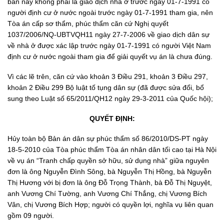
bán này không phải là giao dịch nhà ở trước ngày 01-7-1991 có
người định cư ở nước ngoài trước ngày 01-7-1991 tham gia, nên
Tòa án cấp sơ thẩm, phúc thẩm căn cứ Nghị quyết
1037/2006/NQ-UBTVQH11 ngày 27-7-2006 về giao dịch dân sự
về nhà ở được xác lập trước ngày 01-7-1991 có người Việt Nam
định cư ở nước ngoài tham gia để giải quyết vụ án là chưa đúng.
Vì các lẽ trên, căn cứ vào khoản 3 Điều 291, khoản 3 Điều 297,
khoản 2 Điều 299 Bộ luật tố tụng dân sự (đã được sửa đổi, bổ
sung theo Luật số 65/2011/QH12 ngày 29-3-2011 của Quốc hội);
QUYẾT ĐỊNH:
Hủy toàn bộ Bản án dân sự phúc thẩm số 86/2010/DS-PT ngày
18-5-2010 của Tòa phúc thẩm Tòa án nhân dân tối cao tại Hà Nội
về vụ án “Tranh chấp quyền sở hữu, sử dụng nhà” giữa nguyên
đơn là ông Nguyễn Đình Sông, bà Nguyễn Thị Hồng, bà Nguyễn
Thị Hương với bị đơn là ông Đỗ Trọng Thành, bà Đỗ Thị Nguyệt,
anh Vương Chí Tường, anh Vương Chí Thắng, chị Vương Bích
Vân, chị Vương Bích Hợp; người có quyền lợi, nghĩa vụ liên quan
gồm 09 người.