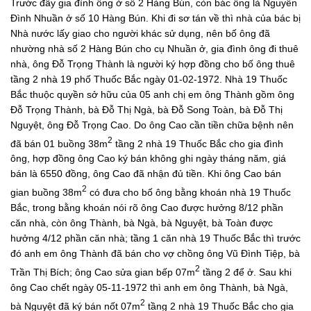
Trước đây gia đình ông ở số 2 Hàng Bún, còn bác ông là Nguyễn
Đình Nhuần ở số 10 Hàng Bún. Khi đi sơ tán về thì nhà của bác bị
Nhà nước lấy giao cho người khác sử dụng, nên bố ông đã
nhường nhà số 2 Hàng Bún cho cụ Nhuần ở, gia đình ông đi thuê
nhà, ông Đỗ Trọng Thành là người ký hợp đồng cho bố ông thuê
tầng 2 nhà 19 phố Thuốc Bắc ngày 01-02-1972. Nhà 19 Thuốc
Bắc thuộc quyền sở hữu của 05 anh chị em ông Thành gồm ông
Đỗ Trọng Thành, bà Đỗ Thị Ngà, bà Đỗ Song Toàn, bà Đỗ Thị
Nguyệt, ông Đỗ Trọng Cao. Do ông Cao cần tiền chữa bệnh nên
2
đã bán 01 buồng 38m
tầng 2 nhà 19 Thuốc Bắc cho gia đình
ông, hợp đồng ông Cao ký bán không ghi ngày tháng năm, giá
bán là 6550 đồng, ông Cao đã nhận đủ tiền. Khi ông Cao bán
2
gian buồng 38m
có đưa cho bố ông bằng khoán nhà 19 Thuốc
Bắc, trong bằng khoán nói rõ ông Cao được hưởng 8/12 phần
căn nhà, còn ông Thành, bà Ngà, bà Nguyệt, bà Toàn được
hưởng 4/12 phần căn nhà; tầng 1 căn nhà 19 Thuốc Bắc thì trước
đó anh em ông Thành đã bán cho vợ chồng ông Vũ Đình Tiệp, bà
2
Trần Thị Bích; ông Cao sửa gian bếp 07m
tầng 2 để ở. Sau khi
ông Cao chết ngày 05-11-1972 thì anh em ông Thành, bà Ngà,
2
bà Nguyệt đã ký bán nốt 07m
tầng 2 nhà 19 Thuốc Bắc cho gia