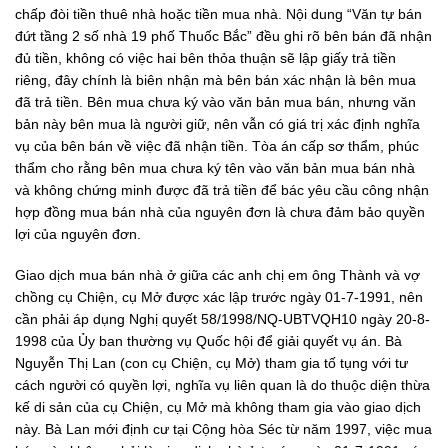
chấp đòi tiền thuê nhà hoặc tiền mua nhà. Nội dung “Văn tự bán
đứt tầng 2 số nhà 19 phố Thuốc Bắc” đều ghi rõ bên bán đã nhận
đủ tiền, không có việc hai bên thỏa thuận sẽ lập giấy trả tiền
riêng, đây chính là biên nhận mà bên bán xác nhận là bên mua
đã trả tiền. Bên mua chưa ký vào văn bản mua bán, nhưng văn
bản này bên mua là người giữ, nên vẫn có giá trị xác định nghĩa
vụ của bên bán về việc đã nhận tiền. Tòa án cấp sơ thẩm, phúc
thẩm cho rằng bên mua chưa ký tên vào văn bản mua bán nhà
và không chứng minh được đã trả tiền để bác yêu cầu công nhận
hợp đồng mua bán nhà của nguyên đơn là chưa đảm bảo quyền
lợi của nguyên đơn.
Giao dịch mua bán nhà ở giữa các anh chị em ông Thành và vợ
chồng cụ Chiện, cụ Mở được xác lập trước ngày 01-7-1991, nên
cần phải áp dụng Nghị quyết 58/1998/NQ-UBTVQH10 ngày 20-8-
1998 của Ủy ban thường vụ Quốc hội để giải quyết vụ án. Bà
Nguyễn Thị Lan (con cụ Chiện, cụ Mở) tham gia tố tụng với tư
cách người có quyền lợi, nghĩa vụ liên quan là do thuộc diện thừa
kế di sản của cụ Chiện, cụ Mở mà không tham gia vào giao dịch
này. Bà Lan mới định cư tại Cộng hòa Séc từ năm 1997, việc mua