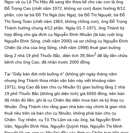
Ngọc và cụ Lê Thị Hữu đã sang tên thừa kế cho các con là ông
Đỗ Trọng Cao (chết năm 1972, không vợ con) được hưởng 8/12
phần, còn lại bà Đỗ Thị Ngà (tức Nga), bà Đỗ Thị Nguyệt, bà Đỗ
Thị Song Toàn (chết năm 1963, không chồng con), ông Đỗ Trọng
Thành hưởng chung 4/12 phần. Ngày 01-7-1971, ông Thành ký
hợp đồng cho gia đình cụ Nguyễn Đình Nhuần (là bác ruột ông
Nguyễn Đình Sông, chết năm 2000) và vợ chồng cụ Nguyễn Đình
Chiện (là cha của ông Sông, chết năm 1998) thuê gian buồng
2
tầng 2 nhà 19 phố Thuốc Bắc, diện tích 39,36m
để lấy tiền chữa
bệnh cho ông Cao, đã nhận trước 2000 đồng.
Tại “Giấy bán đứt một buồng ở” (không ghi ngày tháng năm
nhưng ông Thành thừa nhận văn bản này viết khoảng năm
1971), ông Cao đã bán cho cụ Nhuần 01 gian buồng tầng 2 nhà
19 phố Thuốc Bắc (không ghi diện tích) giá 6550 đồng, bên bán
đã nhận đủ tiền, ghi là cụ Chiện đại diện mua bán và ký thay cụ
Nhuần. Ông Thành cho rằng gian nhà bán này chính là gian nhà
thuê nêu trên và bán cho cụ Nhuần, không phải bán cho cụ
Chiện. Tuy nhiên, cụ Tô Thị Lâm và các ông, bà Nguyễn Đình
Uân, Nguyễn Đình Hòa, Nguyễn Quỳnh Hợp, Nguyễn Thị Minh
Nguyệt (là vợ, con cụ Nhuần) đều xác định cụ Chiện trực tiếp giao