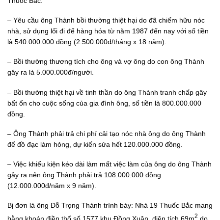
Thuốc Bắc.
– Yêu cầu ông Thành bồi thường thiệt hại do đã chiếm hữu nóc
nhà, sử dụng lối đi để hàng hóa từ năm 1987 đến nay với số tiền
là 540.000.000 đồng (2.500.000đ/tháng x 18 năm).
– Bồi thường thương tích cho ông và vợ ông do con ông Thành
gây ra là 5.000.000đ/người.
– Bồi thường thiệt hại về tinh thần do ông Thành tranh chấp gây
bất ổn cho cuộc sống của gia đình ông, số tiền là 800.000.000
đồng.
– Ông Thành phải trả chi phí cải tạo nóc nhà ông do ông Thành
để đồ đạc làm hỏng, dự kiến sửa hết 120.000.000 đồng.
– Việc khiếu kiện kéo dài làm mất việc làm của ông do ông Thành
gây ra nên ông Thành phải trả 108.000.000 đồng
(12.000.000đ/năm x 9 năm).
Bị đơn là ông Đỗ Trọng Thành trình bày: Nhà 19 Thuốc Bắc mang
2
bằng khoán điền thổ số 1577 khu Đồng Xuân, diện tích 69m
do