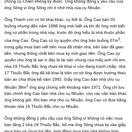
chồng cụ Chiện không ký được. Ông không đồng ý yêu cầu của
ông Sông vì ông Sông chỉ ở nhờ nhà của cụ Nhuần.
Ông Thành còn có lời khai khác, cụ thể là: Ông Cao bán 01
buồng nhưng đến năm 1998 ông mới biết và khi đó ông mới biết
ông có phần trong nhà này, trước đó ông hiểu là nhà thuộc phần
2
của ông Cao. Ông Cao có ủy quyền cho ông bán buồng 07m
,
trong giấy mua bán viết bên mua đã nhận nhà, bên bán đã giao
tiền, nhưng thống nhất bên mua ký mới giao tiền. Ông Cao ủy
quyền cho ông là sai vì đây là tài sản chung của mấy anh chị em;
nhà 19 Thuốc Bắc ông chưa kê khai vì còn đang tranh chấp; nhà
17 Thuốc Bắc ông đã kê khai là trên cơ sở ông được hưởng theo
bản án chia thừa kế năm 1992. Giấy ông Cao bán nhà cho cụ
2
Nhuần 38m
ông áng chừng viết khoảng năm 1971. Ông chỉ lưu
bản chính ông Cao bán nhà cho cụ Nhuần, còn các văn bản khác
ông không giữ. Khi bán nhà cho cụ Nhuần, ông Cao có đưa bằng
khoán nhà 19 Thuốc Bắc cho cụ Nhuần.
Ông không đồng ý yêu cầu của ông Sông vì không có việc mua
bán tầng 2 nhà 19 Thuốc Bắc, bố mẹ ông Sông chưa ký vào giấy
mua bán và chưa trả tiền; hợp đồng mua bán nhà không hợp