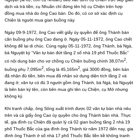
dịch và trả tiền, cụ Nhuần chỉ đứng tên hộ cụ Chiện trên hợp
đồng mua nhà do ông Cao bán. Do đó, có cơ sở xác định cụ
Chiện là người mua gian buồng này.
Ngày 09-9-1972, ông Cao viết giấy ủy quyền để ông Thành bán
căn buồng phụ ông Cao đang ở. Ngày 05-11-1972, ông Cao chết
không để lại di chúc. Cùng ngày 05-11-1972, ông Thành, bà Ngà,
bà Nguyệt ký “Văn tự bán đứt tầng 2 số nhà 19 phố Thuốc Bắc”
2
có nội dung bán cho vợ chồng cụ Chiện buồng chính 38,07m
,
2
2
buồng phụ 7,095m
, tổng là 45,165m
, giá 3000 đồng, bên bán
đã nhận đủ tiền, bên mua đã nhận sử dụng diện tích tầng 2 và
đang ở; văn tự có đủ 3 người gồm ông Thành, bà Ngà, bà Nguyệt
là bên bán ký tên, còn bên mua ghi tên cụ Chiện, cụ Mở nhưng
không ký.
Khi tranh chấp, ông Sông xuất trình được 02 văn tự bán nhà nêu
trên và cả giấy ông Cao ủy quyền cho ông Thành bán nhà. Thực
tế, gia đình cụ Chiện đã quản lý cả 02 gian buồng tầng 2 nhà 19
phố Thuốc Bắc của gia đình ông Thành từ năm 1972 đến nay, gia
đình ông Thành ở số nhà 17 phố Thuốc Bắc liền kề không tranh