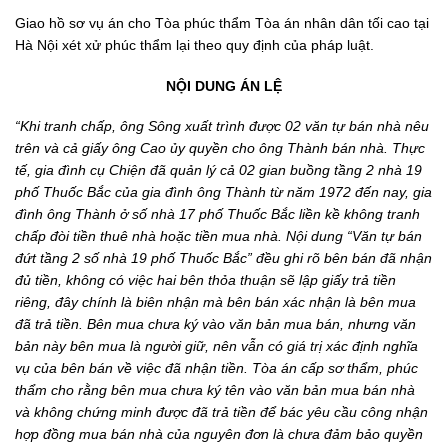
Giao hồ sơ vụ án cho Tòa phúc thẩm Tòa án nhân dân tối cao tại
Hà Nội xét xử phúc thẩm lại theo quy định của pháp luật.
NỘI DUNG ÁN LỆ
“Khi tranh chấp, ông Sông xuất trình được 02 văn tự bán nhà nêu
trên và cả giấy ông Cao ủy quyền cho ông Thành bán nhà. Thực
tế, gia đình cụ Chiện đã quản lý cả 02 gian buồng tầng 2 nhà 19
phố Thuốc Bắc của gia đình ông Thành từ năm 1972 đến nay, gia
đình ông Thành ở số nhà 17 phố Thuốc Bắc liền kề không tranh
chấp đòi tiền thuê nhà hoặc tiền mua nhà. Nội dung “Văn tự bán
đứt tầng 2 số nhà 19 phố Thuốc Bắc” đều ghi rõ bên bán đã nhận
đủ tiền, không có việc hai bên thỏa thuận sẽ lập giấy trả tiền
riêng, đây chính là biên nhận mà bên bán xác nhận là bên mua
đã trả tiền. Bên mua chưa ký vào văn bản mua bán, nhưng văn
bản này bên mua là người giữ, nên vẫn có giá trị xác định nghĩa
vụ của bên bán về việc đã nhận tiền. Tòa án cấp sơ thẩm, phúc
thẩm cho rằng bên mua chưa ký tên vào văn bản mua bán nhà
và không chứng minh được đã trả tiền để bác yêu cầu công nhận
hợp đồng mua bán nhà của nguyên đơn là chưa đảm bảo quyền