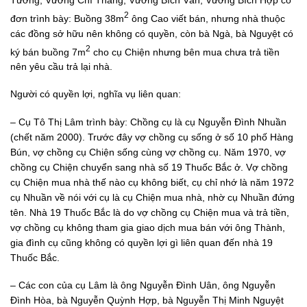
2
đơn trình bày: Buồng 38m
ông Cao viết bán, nhưng nhà thuộc
các đồng sở hữu nên không có quyền, còn bà Ngà, bà Nguyệt có
2
ký bán buồng 7m
cho cụ Chiện nhưng bên mua chưa trả tiền
nên yêu cầu trả lại nhà.
Người có quyền lợi, nghĩa vụ liên quan:
– Cụ Tô Thị Lâm trình bày: Chồng cụ là cụ Nguyễn Đình Nhuần
(chết năm 2000). Trước đây vợ chồng cụ sống ở số 10 phố Hàng
Bún, vợ chồng cụ Chiện sống cùng vợ chồng cụ. Năm 1970, vợ
chồng cụ Chiện chuyển sang nhà số 19 Thuốc Bắc ở. Vợ chồng
cụ Chiện mua nhà thế nào cụ không biết, cụ chỉ nhớ là năm 1972
cụ Nhuần về nói với cụ là cụ Chiện mua nhà, nhờ cụ Nhuần đứng
tên. Nhà 19 Thuốc Bắc là do vợ chồng cụ Chiện mua và trả tiền,
vợ chồng cụ không tham gia giao dịch mua bán với ông Thành,
gia đình cụ cũng không có quyền lợi gì liên quan đến nhà 19
Thuốc Bắc.
– Các con của cụ Lâm là ông Nguyễn Đình Uân, ông Nguyễn
Đình Hòa, bà Nguyễn Quỳnh Hợp, bà Nguyễn Thị Minh Nguyệt