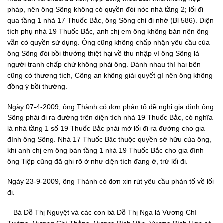
pháp, nên ông Sông không có quyền đòi nóc nhà tầng 2; lối đi
qua tầng 1 nhà 17 Thuốc Bắc, ông Sông chỉ đi nhờ (Bl 586). Diện
tích phụ nhà 19 Thuốc Bắc, anh chị em ông không bán nên ông
vẫn có quyền sử dụng. Ông cũng không chấp nhận yêu cầu của
ông Sông đòi bồi thường thiệt hại về thu nhập vì ông Sông là
người tranh chấp chứ không phải ông. Đánh nhau thì hai bên
cũng có thương tích, Công an không giải quyết gì nên ông không
đồng ý bồi thường.
Ngày 07-4-2009, ông Thành có đơn phản tố đề nghị gia đình ông
Sông phải đi ra đường trên diện tích nhà 19 Thuốc Bắc, có nghĩa
là nhà tầng 1 số 19 Thuốc Bắc phải mở lối đi ra đường cho gia
đình ông Sông. Nhà 17 Thuốc Bắc thuộc quyền sở hữu của ông,
khi anh chị em ông bán tầng 1 nhà 19 Thuốc Bắc cho gia đình
ông Tiệp cũng đã ghi rõ ở như diện tích đang ở, trừ lối đi.
Ngày 23-9-2009, ông Thành có đơn xin rút yêu cầu phản tố về lối
đi.
– Bà Đỗ Thị Nguyệt và các con bà Đỗ Thị Nga là Vương Chí
Tường, Vương Chí Thắng, Vương Bích Vân, Vương Bích Hợp có