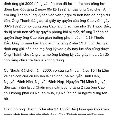
đình ông giá 3000 đồng và bên bán đã hợp thức hóa bằng hợp
đồng bán đứt tầng 2 ngày 05-11-1972 là ngày ông Cao chết. Anh
em ông Thành cùng ký tên vào văn tự ghi rõ bên bán đã nhận đủ
tiền. Ông Thành đã giao cả giấy ủy quyền của ông Cao viết ngày
09-9-1972 có nội dung ông Cao là chủ sở hữu nhà 19 Thuốc Bắc,
do bị bệnh nên viết ủy quyền phòng khi bị mất, để ông Thành có
quyền thay ông Cao bán gian buồng phụ thuộc nhà 19 Thuốc
Bắc. Giấy tờ mua bán 02 gian nhà tầng 2 nhà 19 Thuốc Bắc gia
đình ông giữ nên cha mẹ ông ký vào giấy này lúc nào cũng được.
Ông Thành cho rằng cha mẹ ông không ký vào giấy mua bán để
cho rằng chưa trả tiền là không đúng.
Cụ Nhuần đã chết năm 2000, vợ của cụ Nhuần là cụ Tô Thị Lâm
và các con của cụ Nhuần là các ông, bà Nguyễn Đình Uân,
Nguyễn Đình Hòa, Nguyễn Đình Hợp, Nguyễn Thị Minh Nguyệt
đều xác nhận là cụ Chiện mua căn buồng tầng 2 của ông Cao
chứ không phải cụ Nhuần mua, cụ Nhuần chỉ là người đứng tên
hộ.
Gia đình ông Thành (ở tại nhà 17 Thuốc Bắc) luôn gây khó khăn
trong sinh hoạt cho gia đình ông. Ông Thành sang chiếm nóc