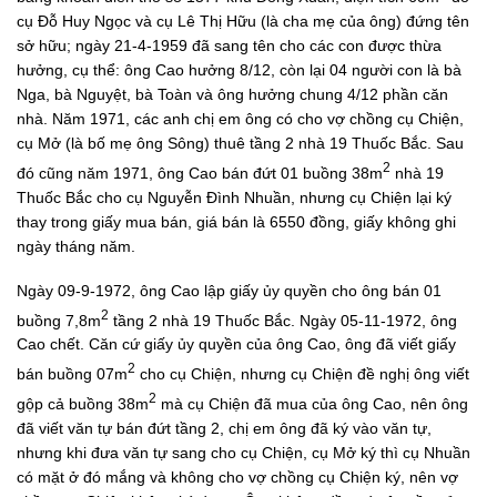
cụ Đỗ Huy Ngọc và cụ Lê Thị Hữu (là cha mẹ của ông) đứng tên
sở hữu; ngày 21-4-1959 đã sang tên cho các con được thừa
hưởng, cụ thể: ông Cao hưởng 8/12, còn lại 04 người con là bà
Nga, bà Nguyệt, bà Toàn và ông hưởng chung 4/12 phần căn
nhà. Năm 1971, các anh chị em ông có cho vợ chồng cụ Chiện,
cụ Mở (là bố mẹ ông Sông) thuê tầng 2 nhà 19 Thuốc Bắc. Sau
2
đó cũng năm 1971, ông Cao bán đứt 01 buồng 38m
nhà 19
Thuốc Bắc cho cụ Nguyễn Đình Nhuần, nhưng cụ Chiện lại ký
thay trong giấy mua bán, giá bán là 6550 đồng, giấy không ghi
ngày tháng năm.
Ngày 09-9-1972, ông Cao lập giấy ủy quyền cho ông bán 01
2
buồng 7,8m
tầng 2 nhà 19 Thuốc Bắc. Ngày 05-11-1972, ông
Cao chết. Căn cứ giấy ủy quyền của ông Cao, ông đã viết giấy
2
bán buồng 07m
cho cụ Chiện, nhưng cụ Chiện đề nghị ông viết
2
gộp cả buồng 38m
mà cụ Chiện đã mua của ông Cao, nên ông
đã viết văn tự bán đứt tầng 2, chị em ông đã ký vào văn tự,
nhưng khi đưa văn tự sang cho cụ Chiện, cụ Mở ký thì cụ Nhuần
có mặt ở đó mắng và không cho vợ chồng cụ Chiện ký, nên vợ