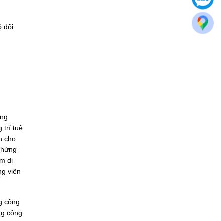
ó đổi
ùng
 trí tuệ
h cho
 chứng
m di
ng viên
g công
ng công