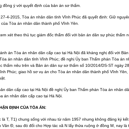
đồng ý với quyết định của bản án sơ thẩm.
27-4-2015, Tòa án nhân dân tỉnh Vĩnh Phúc đã quyết định: Giữ nguyê
 của Tòa án nhân dân thành phố Vĩnh Yên.
em xét theo thủ tục giám đốc thẩm đối với bản án dân sự phúc thẩm 
nh án Tòa án nhân dân cấp cao tại Hà Nội đã kháng nghị đối với Bản
Tòa án nhân dân tỉnh Vĩnh Phúc; đề nghị Ủy ban Thẩm phán Tòa án 
úc thẩm nêu trên và Bản án dân sự sơ thẩm số 10/2014/DS-ST ngày 28
ĩnh Phúc; giao hồ sơ vụ án cho Tòa án nhân dân thành phố Vĩnh Yên, 
uật.
 nhân dân cấp cao tại Hà Nội đề nghị Ủy ban Thẩm phán Tòa án nhân d
a án nhân dân cấp cao tại Hà Nội.
HẬN ĐỊNH CỦA TÒA ÁN:
c là T, T1) chung sống với nhau từ năm 1957 nhưng không đăng ký kết
ăn Đ, sau đó đổi cho Hợp tác xã N lấy thửa ruộng ở đồng M, nay là 