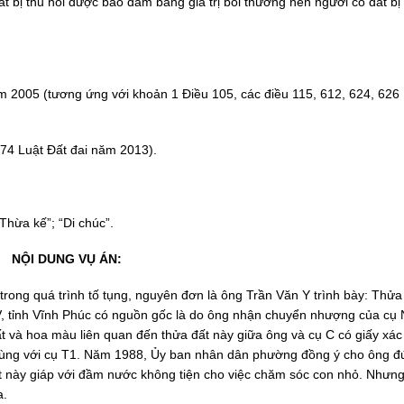
t bị thu hồi được bảo đảm bằng giá trị bồi thường nên người có đất bị 
m 2005 (tương ứng với khoản 1 Điều 105, các điều 115, 612, 624, 626 
 74 Luật Đất đai năm 2013).
“Thừa kế”; “Di chúc”.
NỘI DUNG VỤ ÁN:
trong quá trình tố tụng, nguyên đơn là ông Trần Văn Y trình bày: Thửa
V, tỉnh Vĩnh Phúc có nguồn gốc là do ông nhận chuyển nhượng của cụ
t và hoa màu liên quan đến thửa đất này giữa ông và cụ C có giấy xá
ùng với cụ T1. Năm 1988, Ủy ban nhân dân phường đồng ý cho ông đ
ất này giáp với đầm nước không tiện cho việc chăm sóc con nhỏ. Nhưn
a.