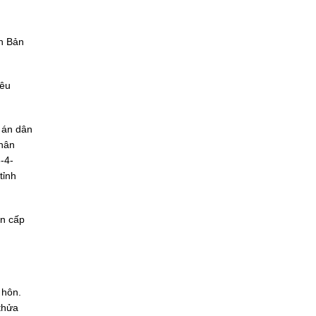
n Bản
nêu
 án dân
nhân
-4-
tỉnh
ân cấp
 hôn.
thửa