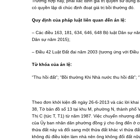
Trường hợp này, phải xác định giá trị quyền sử dụng đấ
có quyền lập di chúc định đoạt giá trị bồi thường đó.
Quy định của pháp luật liên quan đến án lệ:
– Các điều 163, 181, 634, 646, 648 Bộ luật Dân sự nă
Dân sự năm 2015);
– Điều 42 Luật Đất đai năm 2003 (tương ứng với Điều
Từ khóa của án lệ:
“Thu hồi đất”; “Bồi thường Khi Nhà nước thu hồi đất”; 
Theo đơn khởi kiện đề ngày 26-6-2013 và các lời khai 
38, Tờ bản đồ số 13 tại khu M, phường N, thành phố 
Thị C (tức T, T1) từ năm 1987. Việc chuyển nhượng đấ
của Ủy ban nhân dân phường đồng ý cho ông đến ở c
thửa đất này và đổi sang một thửa đất khác vì thửa đ
không đủ điều kiện làm nhà nên ông không đổi đất nữ