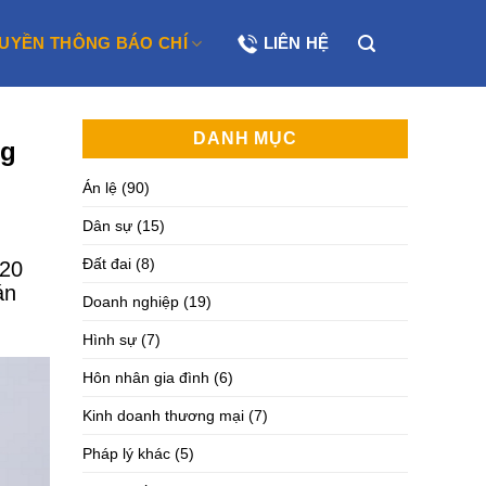
UYỀN THÔNG BÁO CHÍ
LIÊN HỆ
DANH MỤC
ng
Án lệ
(90)
Dân sự
(15)
Đất đai
(8)
020
án
Doanh nghiệp
(19)
Hình sự
(7)
Hôn nhân gia đình
(6)
Kinh doanh thương mại
(7)
Pháp lý khác
(5)