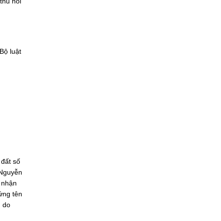
thu hồi
Bộ luật
 đất số
 Nguyễn
c nhận
ứng tên
g do