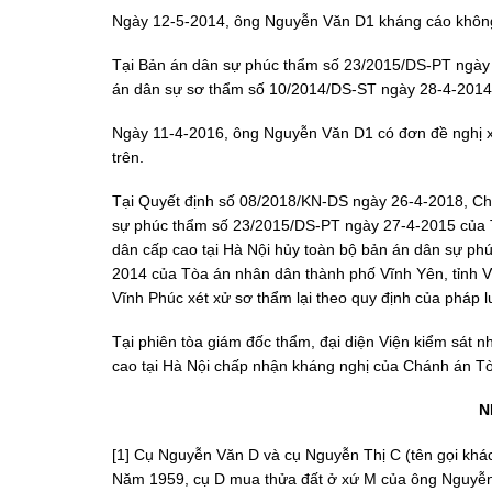
Ngày 12-5-2014, ông Nguyễn Văn D1 kháng cáo không 
Tại Bản án dân sự phúc thẩm số 23/2015/DS-PT ngày 
án dân sự sơ thẩm số 10/2014/DS-ST ngày 28-4-2014
Ngày 11-4-2016, ông Nguyễn Văn D1 có đơn đề nghị x
trên.
Tại Quyết định số 08/2018/KN-DS ngày 26-4-2018, Chá
sự phúc thẩm số 23/2015/DS-PT ngày 27-4-2015 của 
dân cấp cao tại Hà Nội hủy toàn bộ bản án dân sự ph
2014 của Tòa án nhân dân thành phố Vĩnh Yên, tỉnh V
Vĩnh Phúc xét xử sơ thẩm lại theo quy định của pháp l
Tại phiên tòa giám đốc thẩm, đại diện Viện kiểm sát
cao tại Hà Nội chấp nhận kháng nghị của Chánh án Tò
N
[1] Cụ Nguyễn Văn D và cụ Nguyễn Thị C (tên gọi khá
Năm 1959, cụ D mua thửa đất ở xứ M của ông Nguyễn V