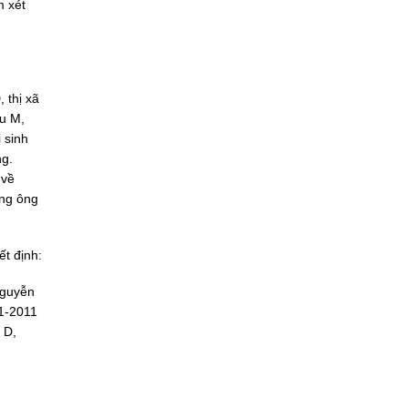
m xét
 thị xã
u M,
 sinh
ng.
 về
ưng ông
t định:
Nguyễn
1-2011
 D,