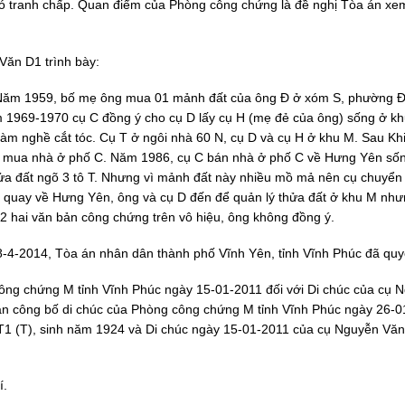
có tranh chấp. Quan điểm của Phòng công chứng là đề nghị Tòa án xe
Văn D1 trình bày:
 Năm 1959, bố mẹ ông mua 01 mảnh đất của ông Đ ở xóm S, phường Đ,
1969-1970 cụ C đồng ý cho cụ D lấy cụ H (mẹ đẻ của ông) sống ở kh
m nghề cắt tóc. Cụ T ở ngôi nhà 60 N, cụ D và cụ H ở khu M. Sau Khi
à mua nhà ở phố C. Năm 1986, cụ C bán nhà ở phố C về Hưng Yên số
hửa đất ngõ 3 tô T. Nhưng vì mảnh đất này nhiều mồ mả nên cụ chuyển
C quay về Hưng Yên, ông và cụ D đến để quản lý thửa đất ở khu M nh
2 hai văn bản công chứng trên vô hiệu, ông không đồng ý.
4-2014, Tòa án nhân dân thành phố Vĩnh Yên, tỉnh Vĩnh Phúc đã quyế
ng chứng M tỉnh Vĩnh Phúc ngày 15-01-2011 đối với Di chúc của cụ 
n công bố di chúc của Phòng công chứng M tỉnh Vĩnh Phúc ngày 26-0
T1 (T), sinh năm 1924 và Di chúc ngày 15-01-2011 của cụ Nguyễn Văn
í.