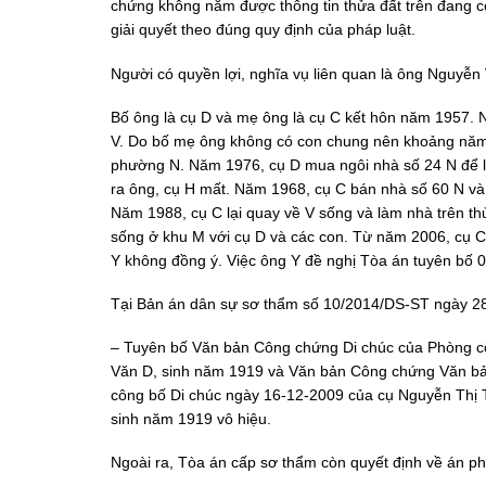
chứng không nắm được thông tin thửa đất trên đang 
giải quyết theo đúng quy định của pháp luật.
Người có quyền lợi, nghĩa vụ liên quan là ông Nguyễn 
Bố ông là cụ D và mẹ ông là cụ C kết hôn năm 1957.
V. Do bố mẹ ông không có con chung nên khoảng năm 
phường N. Năm 1976, cụ D mua ngôi nhà số 24 N để là
ra ông, cụ H mất. Năm 1968, cụ C bán nhà số 60 N v
Năm 1988, cụ C lại quay về V sống và làm nhà trên t
sống ở khu M với cụ D và các con. Từ năm 2006, cụ 
Y không đồng ý. Việc ông Y đề nghị Tòa án tuyên bố 0
Tại Bản án dân sự sơ thẩm số 10/2014/DS-ST ngày 28-
– Tuyên bố Văn bản Công chứng Di chúc của Phòng cô
Văn D, sinh năm 1919 và Văn bản Công chứng Văn bả
công bố Di chúc ngày 16-12-2009 của cụ Nguyễn Thị 
sinh năm 1919 vô hiệu.
Ngoài ra, Tòa án cấp sơ thẩm còn quyết định về án ph