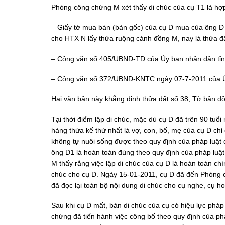
Phòng công chứng M xét thấy di chúc của cụ T1 là hợ
– Giấy tờ mua bán (bản gốc) của cụ D mua của ông Đ 
cho HTX N lấy thửa ruộng cánh đồng M, nay là thửa đấ
– Công văn số 405/UBND-TD của Ủy ban nhân dân tỉnh 
– Công văn số 372/UBND-KNTC ngày 07-7-2011 của Ủy
Hai văn bản này khẳng định thửa đất số 38, Tờ bản đồ 
Tại thời điểm lập di chúc, mặc dù cụ D đã trên 90 tuổ
hàng thừa kế thứ nhất là vợ, con, bố, mẹ của cụ D chỉ 
không tự nuôi sống được theo quy định của pháp luật d
ông D1 là hoàn toàn đúng theo quy định của pháp luật
M thấy rằng việc lập di chúc của cụ D là hoàn toàn c
chúc cho cụ D. Ngày 15-01-2011, cụ D đã đến Phòng c
đã đọc lại toàn bộ nội dung di chúc cho cụ nghe, cụ ho
Sau khi cụ D mất, bản di chúc của cụ có hiệu lực ph
chứng đã tiến hành việc công bố theo quy định của ph