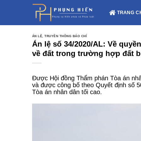
Skip
to
TRANG C
content
ÁN LỆ
,
TRUYỀN THÔNG BÁO CHÍ
Án lệ số 34/2020/AL: Về quyền
về đất trong trường hợp đất 
Được Hội đồng Thẩm phán Tòa án nhân
và được công bố theo Quyết định số 
Tòa án nhân dân tối cao.