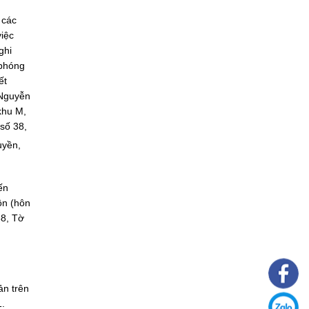
 các
việc
ghi
 phóng
ết
 Nguyễn
khu M,
số 38,
uyền,
ến
ôn (hôn
38, Tờ
ản trên
1.