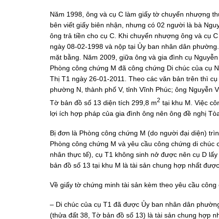
Năm 1998, ông và cụ C làm giấy tờ chuyển nhượng thửa
bên viết giấy biên nhận, nhưng có 02 người là bà Ngu
ông trả tiền cho cụ C. Khi chuyển nhượng ông và cụ
ngày 08-02-1998 và nộp tại Ủy ban nhân dân phường. 
mặt bằng. Năm 2009, giữa ông và gia đình cụ Nguyễn V
Phòng công chứng M đã công chứng Di chúc của cụ N
Thị T1 ngày 26-01-2011. Theo các văn bản trên thì c
phường N, thành phố V, tỉnh Vĩnh Phúc; ông Nguyễn V
2
Tờ bản đồ số 13 diện tích 299,8 m
tại khu M. Việc c
lợi ích hợp pháp của gia đình ông nên ông đề nghị Tò
Bị đơn là Phòng công chứng M (do người đại diện) t
Phòng công chứng M và yêu cầu công chứng di chúc củ
nhân thực tế), cụ T1 không sinh nở được nên cụ D lấy 
bản đồ số 13 tại khu M là tài sản chung hợp nhất được
Về giấy tờ chứng minh tài sản kèm theo yêu cầu công 
– Di chúc của cụ T1 đã được Ủy ban nhân dân phường 
(thửa đất 38, Tờ bản đồ số 13) là tài sản chung hợp 