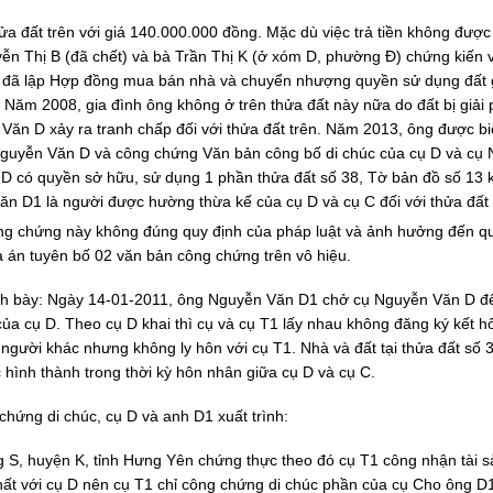
 đất trên với giá 140.000.000 đồng. Mặc dù việc trả tiền không được
yễn Thị B (đã chết) và bà Trần Thị K (ở xóm D, phường Đ) chứng kiến 
 C đã lập Hợp đồng mua bán nhà và chuyển nhượng quyền sử dụng đất 
Năm 2008, gia đình ông không ở trên thửa đất này nữa do đất bị giải
ăn D xảy ra tranh chấp đối với thửa đất trên. Năm 2013, ông được bi
guyễn Văn D và công chứng Văn bản công bố di chúc của cụ D và cụ
ụ D có quyền sở hữu, sử dụng 1 phần thửa đất số 38, Tờ bản đồ số 13 
ăn D1 là người được hường thừa kế của cụ D và cụ C đối với thửa đất 
ông chứng này không đúng quy định của pháp luật và ảnh hưởng đến q
a án tuyên bố 02 văn bản công chứng trên vô hiệu.
rình bày: Ngày 14-01-2011, ông Nguyễn Văn D1 chở cụ Nguyễn Văn D đ
a cụ D. Theo cụ D khai thì cụ và cụ T1 lấy nhau không đăng ký kết h
người khác nhưng không ly hôn với cụ T1. Nhà và đất tại thửa đất số 
 hình thành trong thời kỳ hôn nhân giữa cụ D và cụ C.
chứng di chúc, cụ D và anh D1 xuất trình:
S, huyện K, tỉnh Hưng Yên chứng thực theo đó cụ T1 công nhận tài s
nhất với cụ D nên cụ T1 chỉ công chứng di chúc phần của cụ Cho ông D