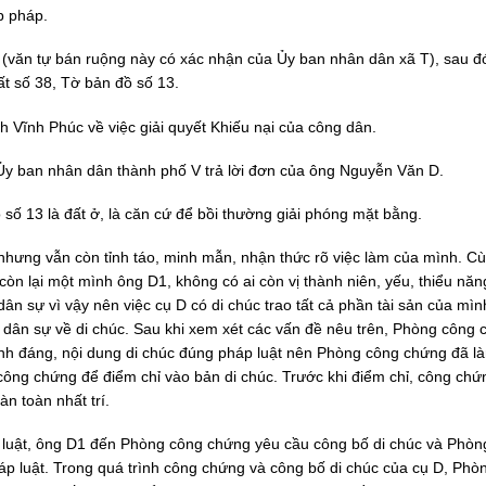
p pháp.
(văn tự bán ruộng này có xác nhận của Ủy ban nhân dân xã T), sau đ
t số 38, Tờ bản đồ số 13.
Vĩnh Phúc về việc giải quyết Khiếu nại của công dân.
 ban nhân dân thành phố V trả lời đơn của ông Nguyễn Văn D.
số 13 là đất ở, là căn cứ để bồi thường giải phóng mặt bằng.
i nhưng vẫn còn tỉnh táo, minh mẫn, nhận thức rõ việc làm của mình. C
còn lại một mình ông D1, không có ai còn vị thành niên, yếu, thiểu năng
ân sự vì vậy nên việc cụ D có di chúc trao tất cả phần tài sản của mìn
 dân sự về di chúc. Sau khi xem xét các vấn đề nêu trên, Phòng công
hính đáng, nội dung di chúc đúng pháp luật nên Phòng công chứng đã là
ông chứng để điểm chỉ vào bản di chúc. Trước khi điểm chỉ, công chứ
àn toàn nhất trí.
áp luật, ông D1 đến Phòng công chứng yêu cầu công bố di chúc và Phòn
áp luật. Trong quá trình công chứng và công bố di chúc của cụ D, Phò