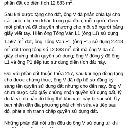
2
phần đất có diện tích 12.883 m
.
Sau khi được tặng cho đất, ông V đã phân chia lại cho
các anh, chị, em khác trong gia đình, mỗi người được
một phần và đã chuyển nhượng cho một số người bằng
giấy viết tay. Hiện ông Tống Văn L1 (ông L1) sử dụng
2
1.597 m
đất, ông Tống Văn P1 (ông P1) sử dụng 2.418
2
2
m
đất trong tổng số 12.883 m
đất mà ông V đã có
giấy chứng nhận quyền sử dụng; ông V đồng ý để ông
L1 và ông P1 tiếp tục sử dụng diện tích đất này.
Đối với phần đất thuộc thửa 257, sau khi hợp đồng tặng
cho được chứng thực, ông V đã nộp hồ sơ đăng ký
sang tên quyền sử dụng đất nhưng cho đến nay, ông V
chưa được cấp giấy chứng nhận quyền sử dụng đất, lý
do là vì: do bản đồ tổng thể khu vực này bị sai sót, Ủy
ban nhân dân địa phương phải chỉnh sửa và tiếp sau
đó, phát sinh tranh chấp quyền sử dụng đất.
Những phần đất nói trên đều do ông V sử dụng từ khi