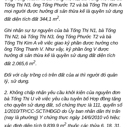
Tống Thị N3, ông Tống Phước T2 và bà Tống Thị Kim A
mọi người được hưởng di sản thừa kế là quyền sử dụng
2
đất diện tích đất 344,1 m
.
Ghi nhận sự tự nguyên của bà Tống Thị N1, bà Tống
Thị N2, bà Tống Thị N3, ông Tống Phước T2 và bà
Tống Thị Kim A về việc giao kỷ phần được hưởng cho
ông Tống Thanh V. Như vậy, kỷ phần ông V được
hưởng di sản thừa kế là quyền sử dụng đất diện tích
2
đất 2.065,6 m
.
Đối với cây trồng có trên đất của ai thì người đó quản
lý, sử dụng.
2. Không chấp nhận yêu cầu khởi kiện của nguyên đơn
bà Tống Thị U về việc yêu cầu tuyên bố Hợp đồng tặng
cho quyền sử dụng đất, số chứng thực là 111, quyển số
1/2010/TP/CC-SCT/HĐGD do Ủy ban nhân dân thị trấn
(nay là phường) Y chứng thực ngày 14/6/2010 vô hiệu;
2
xác định diện tích 9.839,9 m
thuộc các thửa 6, 18, 31,