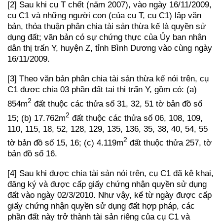
[2] Sau khi cụ T chết (năm 2007), vào ngày 16/11/2009,
cụ C1 và những người con (của cụ T, cụ C1) lập văn
bản, thỏa thuận phân chia tài sản thừa kế là quyền sử
dụng đất; văn bản có sự chứng thực của Ủy ban nhân
dân thị trấn Y, huyện Z, tỉnh Bình Dương vào cùng ngày
16/11/2009.
[3] Theo văn bản phân chia tài sản thừa kế nói trên, cụ
C1 được chia 03 phần đất tại thị trấn Y, gồm có: (a)
2
854m
đất thuộc các thửa số 31, 32, 51 tờ bản đồ số
2
15; (b) 17.762m
đất thuộc các thửa số 06, 108, 109,
110, 115, 18, 52, 128, 129, 135, 136, 35, 38, 40, 54, 55
2
tờ bản đồ số 15, 16; (c) 4.119m
đất thuộc thửa 257, tờ
bản đồ số 16.
[4] Sau khi được chia tài sản nói trên, cụ C1 đã kê khai,
đăng ký và được cấp giấy chứng nhận quyền sử dụng
đất vào ngày 02/3/2010. Như vậy, kể từ ngày được cấp
giấy chứng nhận quyền sử dụng đất hợp pháp, các
phần đất này trở thành tài sản riêng của cụ C1 và