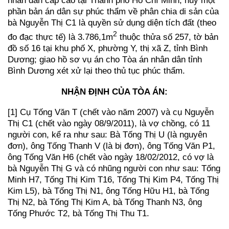
nhân dân cấp cao tại Thành phố Hồ Chí Minh, hủy một
phần bản án dân sự phúc thẩm về phân chia di sản của
bà Nguyễn Thị C1 là quyền sử dụng diện tích đất (theo
2
đo đạc thực tế) là 3.786,1m
thuộc thửa số 257, tờ bản
đồ số 16 tại khu phố X, phường Y, thị xã Z, tỉnh Bình
Dương; giao hồ sơ vụ án cho Tòa án nhân dân tỉnh
Bình Dương xét xử lại theo thủ tục phúc thẩm.
NHẬN ĐỊNH CỦA TÒA ÁN:
[1] Cụ Tống Văn T (chết vào năm 2007) và cụ Nguyễn
Thị C1 (chết vào ngày 08/9/2011), là vợ chồng, có 11
người con, kể ra như sau: Bà Tống Thị U (là nguyên
đơn), ông Tống Thanh V (là bị đơn), ông Tống Văn P1,
ông Tống Văn H6 (chết vào ngày 18/02/2012, có vợ là
bà Nguyễn Thị G và có nhũng người con như sau: Tống
Minh H7, Tống Thị Kim T16, Tống Thị Kim P4, Tống Thị
Kim L5), bà Tống Thị N1, ông Tống Hữu H1, bà Tống
Thị N2, bà Tống Thị Kim A, bà Tống Thanh N3, ông
Tống Phước T2, bà Tống Thị Thu T1.