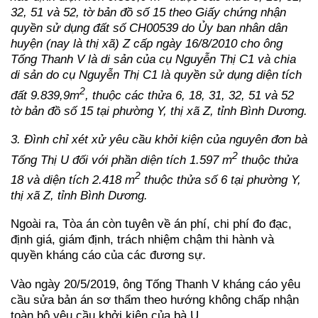
32, 51 và 52, tờ bản đồ số 15 theo Giấy chứng nhận
quyền sử dụng đất số CH00539 do Ủy ban nhân dân
huyện (nay là thị xã) Z cấp ngày 16/8/2010 cho ông
Tống Thanh V là di sản của cụ Nguyễn Thị C1 và chia
di sản do cụ Nguyễn Thị C1 là quyền sử dụng diện tích
2
đất 9.839,9m
, thuộc các thửa 6, 18, 31, 32, 51 và 52
tờ bản đồ số 15 tại phường Y, thị xã Z, tỉnh Bình Dương.
3. Đình chỉ xét xử yêu cầu khởi kiện của nguyên đơn bà
2
Tống Thị U đối với phần diện tích 1.597 m
thuộc thửa
2
18 và diện tích 2.418 m
thuộc thửa số 6 tại phường Y,
thị xã Z, tỉnh Bình Dương.
Ngoài ra, Tòa án còn tuyên về án phí, chi phí đo đạc,
định giá, giám định, trách nhiệm chậm thi hành và
quyền kháng cáo của các đương sự.
Vào ngày 20/5/2019, ông Tống Thanh V kháng cáo yêu
cầu sửa bản án sơ thẩm theo hướng không chấp nhận
toàn bộ yêu cầu khởi kiện của bà U.