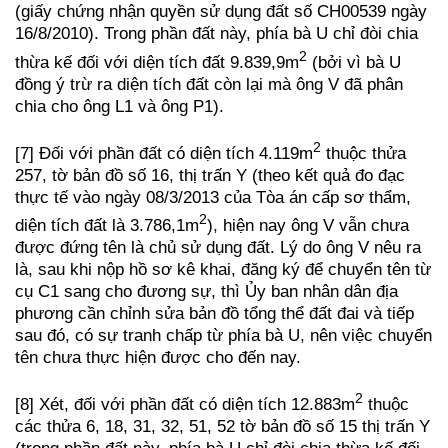
(giấy chứng nhận quyền sử dụng đất số CH00539 ngày
16/8/2010). Trong phần đất này, phía bà U chỉ đòi chia
2
thừa kế đối với diện tích đất 9.839,9m
(bởi vì bà U
đồng ý trừ ra diện tích đất còn lại mà ông V đã phân
chia cho ông L1 và ông P1).
2
[7] Đối với phần đất có diện tích 4.119m
thuộc thửa
257, tờ bản đồ số 16, thị trấn Y (theo kết quả đo đạc
thực tế vào ngày 08/3/2013 của Tòa án cấp sơ thẩm,
2
diện tích đất là 3.786,1m
), hiện nay ông V vẫn chưa
được đứng tên là chủ sử dụng đất. Lý do ông V nêu ra
là, sau khi nộp hồ sơ kê khai, đăng ký để chuyển tên từ
cụ C1 sang cho đương sự, thì Ủy ban nhân dân địa
phương cần chỉnh sửa bản đồ tổng thể đất đai và tiếp
sau đó, có sự tranh chấp từ phía bà U, nên việc chuyển
tên chưa thực hiện được cho đến nay.
2
[8] Xét, đối với phần đất có diện tích 12.883m
thuộc
các thửa 6, 18, 31, 32, 51, 52 tờ bản đồ số 15 thị trấn Y