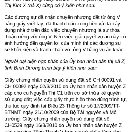
Thị Kim X (bà X) cùng có ý kiến như sau:
Các đương sự đã nhận chuyển nhượng đất từ ông V
bằng giấy viết tay, đã thanh toán xong tiền và đã xây
dựng nhà ở trên đất; việc chuyển nhượng là sự thỏa
thuận riêng với ông V. Nếu việc giải quyết vụ án này có
ảnh hưởng đến quyền lợi của mình thì các đương sự
sẽ khởi kiện và tranh chấp với ông V bằng vụ án khác.
Người đại diện hợp pháp của Ủy ban nhân dân thị xã Z,
tỉnh Bình Dương trình bày ý kiến như sau:
Giấy chứng nhận quyền sử dụng đất số CH 00091 và
CH 00092 ngày 02/3/2010 do Ủy ban nhân dân huyện Z
cấp cho cụ Nguyễn Thị C1 trên cơ sở thừa kế quyền
sử dụng đất; việc cấp giấy thực hiện theo đúng trình tự,
thủ tục quy định tại Điều 23 Thông tư số 17/2009/TT-
BTNMT ngày 21/10/2009 của Bộ Tài nguyên và Môi
trường. Giấy chứng nhận quyền sử dụng đất số
CH0539 ngày 16/8/2010 do Ủy ban nhân dân huyện Z
cấp cho ông Tống Thanh V trên cơ sở nhận tặng cho