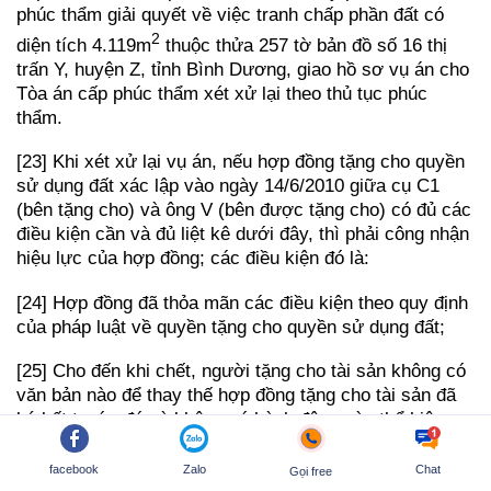
phúc thẩm giải quyết về việc tranh chấp phần đất có
2
diện tích 4.119m
thuộc thửa 257 tờ bản đồ số 16 thị
trấn Y, huyện Z, tỉnh Bình Dương, giao hồ sơ vụ án cho
Tòa án cấp phúc thẩm xét xử lại theo thủ tục phúc
thẩm.
[23] Khi xét xử lại vụ án, nếu hợp đồng tặng cho quyền
sử dụng đất xác lập vào ngày 14/6/2010 giữa cụ C1
(bên tặng cho) và ông V (bên được tặng cho) có đủ các
điều kiện cần và đủ liệt kê dưới đây, thì phải công nhận
hiệu lực của hợp đồng; các điều kiện đó là:
[24] Hợp đồng đã thỏa mãn các điều kiện theo quy định
của pháp luật về quyền tặng cho quyền sử dụng đất;
[25] Cho đến khi chết, người tặng cho tài sản không có
văn bản nào để thay thế hợp đồng tặng cho tài sản đã
ký kết trước đó và không có hành động nào thể hiện sự
thay đổi ý chí đã thể hiện tại hợp đồng tặng cho tài sản
đã ký kết;
facebook
Zalo
Chat
Gọi free