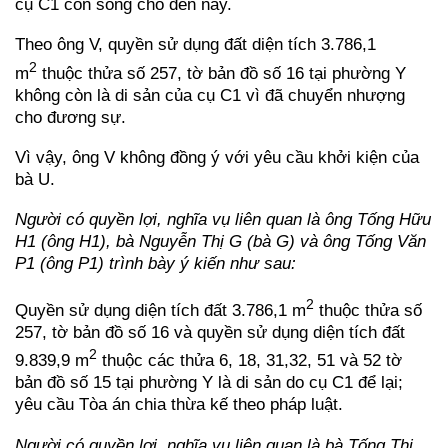
cụ C1 còn sống cho đến nay.
Theo ông V, quyền sử dụng đất diện tích 3.786,1
2
m
thuộc thửa số 257, tờ bản đồ số 16 tại phường Y
không còn là di sản của cụ C1 vì đã chuyển nhượng
cho đương sự.
Vì vậy, ông V không đồng ý với yêu cầu khởi kiện của
bà U.
Người có quyền lợi, nghĩa vụ liên quan là ông Tống Hữu
H1 (ông H1), bà Nguyễn Thị G (bà G) và ông Tống Văn
P1 (ông P1) trình bày ý kiến như sau:
2
Quyền sử dụng diện tích đất 3.786,1 m
thuộc thửa số
257, tờ bản đồ số 16 và quyền sử dụng diện tích đất
2
9.839,9 m
thuộc các thửa 6, 18, 31,32, 51 và 52 tờ
bản đồ số 15 tại phường Y là di sản do cụ C1 để lại;
yêu cầu Tòa án chia thừa kế theo pháp luật.
Người có quyền lợi, nghĩa vụ liên quan là bà Tống Thị