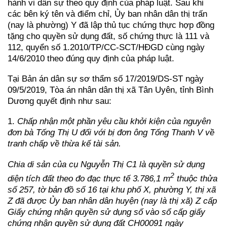
hành vi dân sự theo quy định của pháp luật. Sau khi
các bên ký tên và điểm chỉ, Ủy ban nhân dân thị trấn
(nay là phường) Y đã lập thủ tục chứng thực hợp đồng
tặng cho quyền sử dụng đất, số chứng thực là 111 và
112, quyển số 1.2010/TP/CC-SCT/HĐGD cùng ngày
14/6/2010 theo đúng quy định của pháp luật.
Tại Bản án dân sự sơ thẩm số 17/2019/DS-ST ngày
09/5/2019, Tòa án nhân dân thị xã Tân Uyên, tỉnh Bình
Dương quyết định như sau:
1.
Chấp nhận một phần yêu cầu khởi kiện của nguyên
đơn bà Tống Thị U đối với bị đơn ông Tống Thanh V về
tranh chấp về thừa kế tài sản.
Chia di sản của cụ Nguyễn Thị C1 là quyền sử dụng
2
diện tích đất theo đo đạc thực tế 3.786,1 m
thuộc thửa
số 257, tờ bản đồ số 16 tại khu phố X, phường Y, thị xã
Z đã được Ủy ban nhân dân huyện (nay là thị xã) Z cấp
Giấy chứng nhận quyền sử dụng số vào sổ cấp giấy
chứng nhận quyền sử dụng đất CH00091 ngày