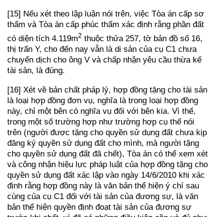
[15] Nếu xét theo lập luận nói trên, việc Tòa án cấp sơ
thẩm và Tòa án cấp phúc thẩm xác định rằng phần đất
2
có diện tích 4.119m
thuộc thửa 257, tờ bản đồ số 16,
thị trấn Y, cho đến nay vẫn là di sản của cụ C1 chưa
chuyển dịch cho ông V và chấp nhận yêu cầu thừa kế
tài sản, là đúng.
[16] Xét về bản chất pháp lý, hợp đồng tặng cho tài sản
là loại hợp đồng đơn vụ, nghĩa là trong loại hợp đồng
này, chỉ một bên có nghĩa vụ đối với bên kia. Vì thế,
trong một số trường hợp như trường hợp cụ thể nói
trên (người được tặng cho quyền sử dụng đất chưa kịp
đăng ký quyền sử dụng đất cho mình, mà người tặng
cho quyền sử dụng đất đã chết), Tòa án có thể xem xét
và công nhận hiệu lực pháp luật của hợp đồng tặng cho
quyền sử dụng đất xác lập vào ngày 14/6/2010 khi xác
định rằng hợp đồng này là văn bản thể hiện ý chí sau
cùng của cụ C1 đối với tài sản của đương sự, là văn
bản thể hiện quyền định đoạt tài sản của đương sự