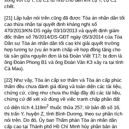
sống với cụ T, cụ C1 từ nhỏ cho đến khi cụ T, cụ C1
chết.
[21] Lập luận nói trên cũng đã được Tòa án nhân dân tối
cao thừa nhận tại quyết định kháng nghị số
470/2013/KN-DS ngày 03/10/2013 và quyết định giám
đốc thẩm số 76/2014/DS-GĐT ngày 05/3/2014 của Tòa
Dân sự Tòa án nhân dân tối cao khi giải quyết trường
hợp tương tự (vụ án tranh chấp về hợp đồng tặng cho
tài sản giữa nguyên đơn là bà Đoàn Việt T17; bị đơn là
ông Đoàn Phong B1 và ông Đoàn Văn K3 xảy ra tại tỉnh
Cà Mau).
[22] Như vậy, Tòa án cấp sơ thẩm và Tòa án cấp phúc
thẩm đều chưa đánh giá đúng và toàn diện các tài liệu,
chứng cứ, cũng như chưa thu thập đầy đủ các tài liệu,
chứng cứ để xét xử đúng về việc tranh chấp phần đất
2
có diện tích 4.119m
thuộc thửa 257, tờ bản đồ số 16,
thị trấn Y, huyện Z, tỉnh Bình Dương, theo sự phân tích
nói trên. Do đó, Ủy ban Thẩm phán Tòa án nhân dân
cấp cao tại Thành phố Hồ Chí Minh hủy phần bản án