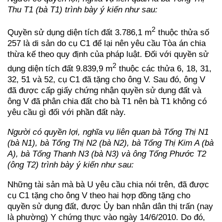
Thu T1 (bà T1) trình bày ý kiến như sau:
2
Quyền sử dụng diện tích đất 3.786,1 m
thuộc thửa số
257 là di sản do cụ C1 để lại nên yêu cầu Tòa án chia
thừa kế theo quy định của pháp luật. Đối với quyền sử
2
dụng diện tích đất 9.839,9 m
thuộc các thửa 6, 18, 31,
32, 51 và 52, cụ C1 đã tặng cho ông V. Sau đó, ông V
đã được cấp giấy chứng nhận quyền sử dụng đất và
ông V đã phân chia đất cho bà T1 nên bà T1 không có
yêu cầu gì đối với phần đất này.
Người có quyền lợi, nghĩa vụ liên quan bà Tống Thị N1
(bà N1), bà Tống Thị N2 (bà N2), bà Tống Thị Kim A (bà
A), bà Tống Thanh N3 (bà N3) và ông Tống Phước T2
(ông T2) trình bày ý kiến như sau:
Những tài sản mà bà U yêu cầu chia nói trên, đã được
cụ C1 tặng cho ông V theo hai hợp đồng tặng cho
quyền sử dụng đất, được Ủy ban nhân dân thị trấn (nay
là phường) Y chứng thực vào ngày 14/6/2010. Do đó,