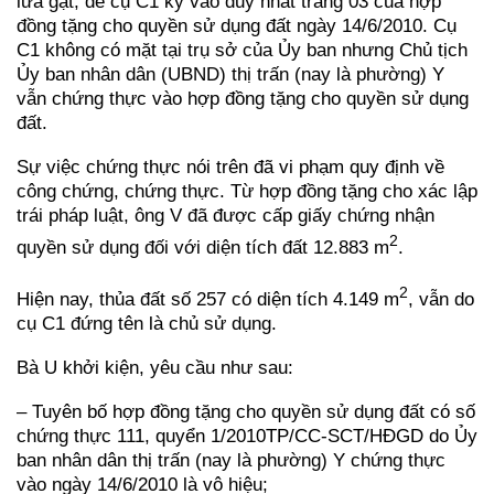
lừa gạt, để cụ C1 ký vào duy nhất trang 03 của hợp
đồng tặng cho quyền sử dụng đất ngày 14/6/2010. Cụ
C1 không có mặt tại trụ sở của Ủy ban nhưng Chủ tịch
Ủy ban nhân dân (UBND) thị trấn (nay là phường) Y
vẫn chứng thực vào hợp đồng tặng cho quyền sử dụng
đất.
Sự việc chứng thực nói trên đã vi phạm quy định về
công chứng, chứng thực. Từ hợp đồng tặng cho xác lập
trái pháp luật, ông V đã được cấp giấy chứng nhận
2
quyền sử dụng đối với diện tích đất 12.883 m
.
2
Hiện nay, thủa đất số 257 có diện tích 4.149 m
, vẫn do
cụ C1 đứng tên là chủ sử dụng.
Bà U khởi kiện, yêu cầu như sau:
– Tuyên bố hợp đồng tặng cho quyền sử dụng đất có số
chứng thực 111, quyển 1/2010TP/CC-SCT/HĐGD do Ủy
ban nhân dân thị trấn (nay là phường) Y chứng thực
vào ngày 14/6/2010 là vô hiệu;