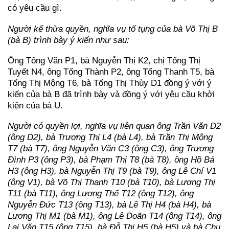
có yêu cầu gì.
Người kế thừa quyền, nghĩa vụ tố tụng của bà Võ Thị B
(bà B) trình bày ý kiến như sau:
Ông Tống Văn P1, bà Nguyễn Thị K2, chị Tống Thị
Tuyết N4, ông Tống Thành P2, ông Tống Thanh T5, bà
Tống Thị Mộng T6, bà Tống Thị Thùy D1 đồng ý với ý
kiến của bà B đã trình bày và đồng ý với yêu cầu khởi
kiện của bà U.
Người có quyền lợi, nghĩa vụ liên quan ông Trần Văn D2
(ông D2), bà Trương Thị L4 (bà L4), bà Trần Thị Mộng
T7 (bà T7), ông Nguyễn Văn C3 (ông C3), ông Trương
Đình P3 (ông P3), bà Phạm Thị T8 (bà T8), ông Hồ Bá
H3 (ông H3), bà Nguyễn Thị T9 (bà T9), ông Lê Chí V1
(ông V1), bà Võ Thị Thanh T10 (bà T10), bà Lương Thị
T11 (bà T11), ông Lương Thể T12 (ông T12), ông
Nguyễn Đức T13 (ông T13), bà Lê Thị H4 (bà H4), bà
Lương Thị M1 (bà M1), ông Lê Doãn T14 (ông T14), ông
Lại Văn T15 (ông T15), bà Đỗ Thị H5 (bà H5) và bà Chu