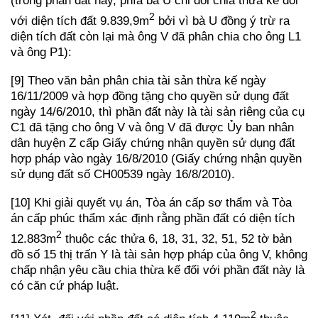
(trong phần đất này, phía bà U chỉ đòi chia thừa kế đối
2
với diện tích đất 9.839,9m
bởi vì bà U đồng ý trừ ra
diện tích đất còn lại mà ông V đã phân chia cho ông L1
và ông P1):
[9] Theo văn bản phân chia tài sản thừa kế ngày
16/11/2009 và hợp đồng tặng cho quyền sử dụng đất
ngày 14/6/2010, thì phần đất này là tài sản riêng của cụ
C1 đã tặng cho ông V và ông V đã được Ủy ban nhân
dân huyện Z cấp Giấy chứng nhận quyền sử dụng đất
hợp pháp vào ngày 16/8/2010 (Giấy chứng nhận quyền
sử dụng đất số CH00539 ngày 16/8/2010).
[10] Khi giải quyết vụ án, Tòa án cấp sơ thẩm và Tòa
án cấp phúc thẩm xác định rằng phần đất có diện tích
2
12.883m
thuộc các thửa 6, 18, 31, 32, 51, 52 tờ bản
đồ số 15 thị trấn Y là tài sản hợp pháp của ông V, không
chấp nhận yêu cầu chia thừa kế đối với phần đất này là
có căn cứ pháp luật.
2