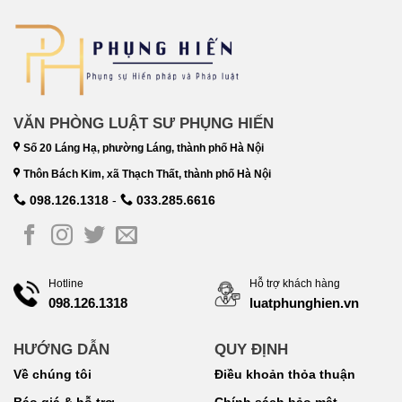
VĂN PHÒNG LUẬT SƯ PHỤNG HIẾN
Số 20 Láng Hạ, phường Láng, thành phố Hà Nội
Thôn Bách Kim, xã Thạch Thất, thành phố Hà Nội
098.126.1318
-
033.285.6616
Hotline
Hỗ trợ khách hàng
098.126.1318
luatphunghien.vn
HƯỚNG DẪN
QUY ĐỊNH
Về chúng tôi
Điều khoản thỏa thuận
Báo giá & hỗ trợ
Chính sách bảo mật