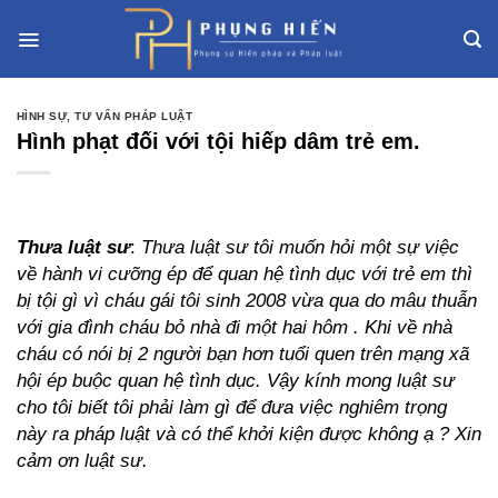
Skip
to
content
HÌNH SỰ
,
TƯ VẤN PHÁP LUẬT
Hình phạt đối với tội hiếp dâm trẻ em.
Thưa luật sư
:
Thưa luật sư tôi muốn hỏi một sự việc
về hành vi cưỡng ép để quan hệ tình dục với trẻ em thì
bị tội gì vì cháu gái tôi sinh 2008 vừa qua do mâu thuẫn
với gia đình cháu bỏ nhà đi một hai hôm . Khi về nhà
cháu có nói bị 2 người bạn hơn tuổi quen trên mạng xã
hội ép buộc quan hệ tình dục. Vậy kính mong luật sư
cho tôi biết tôi phải làm gì để đưa việc nghiêm trọng
này ra pháp luật và có thể khởi kiện được không ạ ? Xin
cảm ơn luật sư.