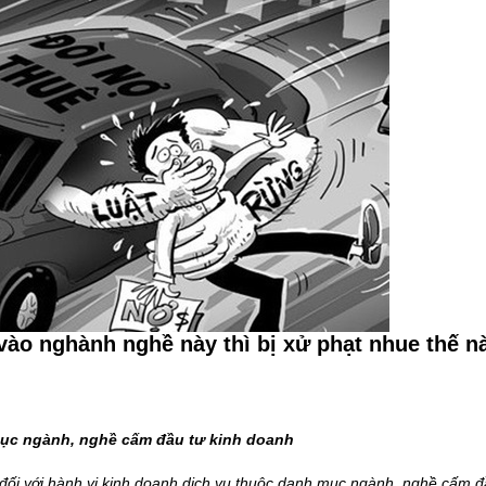
 vào nghành nghề này thì bị xử phạt nhue thế n
mục ngành, nghề cấm đầu tư kinh doanh
đối với hành vi kinh doanh dịch vụ thuộc danh mục ngành, nghề cấm đ