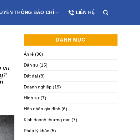
UYỀN THÔNG BÁO CHÍ
LIÊN HỆ
DANH MỤC
Án lệ
(90)
Dân sự
(15)
h vụ
ng?
Đất đai
(8)
in
Doanh nghiệp
(19)
Hình sự
(7)
Hôn nhân gia đình
(6)
Kinh doanh thương mại
(7)
Pháp lý khác
(5)