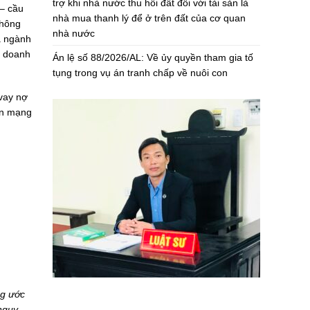
trợ khi nhà nước thu hồi đất đối với tài sản là
 – cầu
nhà mua thanh lý để ở trên đất của cơ quan
không
nhà nước
à ngành
h doanh
Án lệ số 88/2026/AL: Về ủy quyền tham gia tố
tụng trong vụ án tranh chấp về nuôi con
 vay nợ
 án mạng
ng ước
 nguy