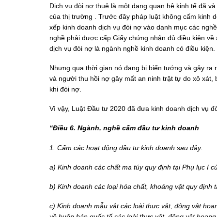
Dịch vụ đòi nợ thuê là một dạng quan hệ kinh tế đã và
của thị trường . Trước đây pháp luật không cấm kinh 
xếp kinh doanh dịch vụ đòi nợ vào danh mục các nghề
nghề phải được cấp Giấy chứng nhận đủ điều kiện về an
dịch vụ đòi nợ là ngành nghề kinh doanh có điều kiện.
Nhưng qua thời gian nó đang bị biến tướng và gây ra n
và người thu hồi nợ gây mất an ninh trật tự do xô xát
khi đòi nợ.
Vì vậy, Luật Đầu tư 2020 đã đưa kinh doanh dịch vụ 
“Điều 6. Ngành, nghề cấm đầu tư kinh doanh
1. Cấm các hoạt động đầu tư kinh doanh sau đây:
a) Kinh doanh các chất ma túy quy định tại Phụ lục I c
b) Kinh doanh các loại hóa chất, khoáng vật quy định tạ
c) Kinh doanh mẫu vật các loài thực vật, động vật hoa
về buôn bán quốc tế các loài thực vật, động vật hoang