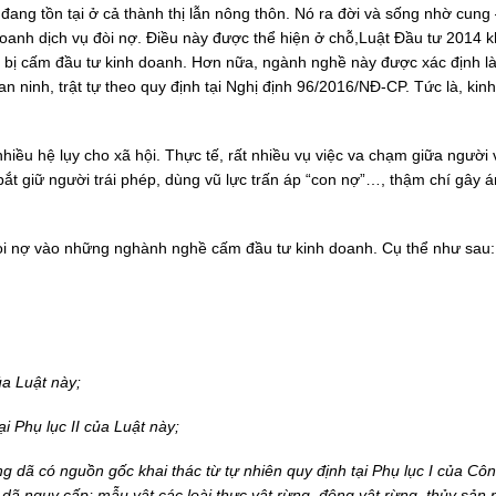
 đang tồn tại ở cả thành thị lẫn nông thôn. Nó ra đời và sống nhờ cung
doanh dịch vụ đòi nợ. Điều này được thể hiện ở chỗ,Luật Đầu tư 2014 
 bị cấm đầu tư kinh doanh. Hơn nữa, ngành nghề này được xác định l
 ninh, trật tự theo quy định tại Nghị định 96/2016/NĐ-CP. Tức là, kin
hiều hệ lụy cho xã hội. Thực tế, rất nhiều vụ việc va chạm giữa người
, bắt giữ người trái phép, dùng vũ lực trấn áp “con nợ”…, thậm chí gây
đòi nợ vào những nghành nghề cấm đầu tư kinh doanh. Cụ thể như sau:
ủa Luật này;
i Phụ lục II của Luật này;
ng dã có nguồn gốc khai thác từ tự nhiên quy định tại Phụ lục I của Cô
 dã nguy cấp; mẫu vật các loài thực vật rừng, động vật rừng, thủy sản