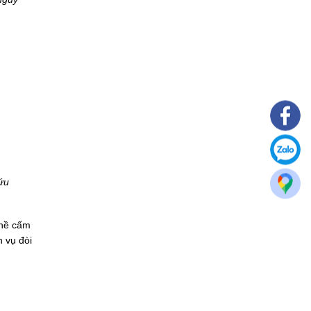
ứu
ghề cấm
 vụ đòi