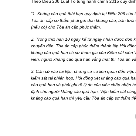
Theo Điều 208 Luật Tố tụng hành chính 2015 quy định
“1. Kháng cáo quá thời hạn quy định tại Điều 206 của
Tòa án cấp sơ thẩm phải gửi đơn kháng cáo, bản tường
(nếu có) cho Tòa án cấp phúc thẩm.
2. Trong thời hạn 10 ngày kể từ ngày nhận được đơn 
chuyển đến, Tòa án cấp phúc thẩm thành lập Hội đồ
kháng cáo quá hạn có sự tham gia của Kiểm sát viên 
viên, người kháng cáo quá hạn vắng mặt thì Tòa án vẫ
3. Căn cứ vào tài liệu, chứng cứ có liên quan đến việ
kiểm sát tại phiên họp, Hội đồng xét kháng cáo quá h
cáo quá hạn và phải ghi rõ lý do của việc chấp nhận 
định cho người kháng cáo quá hạn, Viện kiểm sát cùn
kháng cáo quá hạn thì yêu cầu Tòa án cấp sơ thẩm tiến