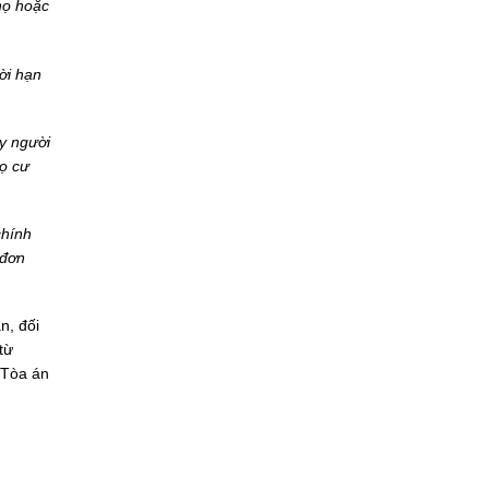
họ hoặc
ời hạn
ày người
họ cư
chính
 đơn
n, đối
từ
 Tòa án