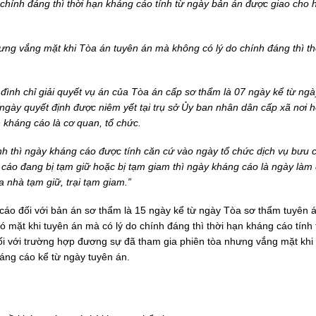
 chính đáng thì thời hạn kháng cáo tính từ ngày bản án được giao cho 
ưng vắng mặt khi Tòa án tuyên án mà không có lý do chính đáng thì th
, đình chỉ giải quyết vụ án của Tòa án cấp sơ thẩm là 07 ngày kể từ ng
gày quyết định được niêm yết tại trụ sở Ủy ban nhân dân cấp xã nơi 
n kháng cáo là cơ quan, tổ chức.
h thì ngày kháng cáo được tính căn cứ vào ngày tổ chức dịch vụ bưu 
cáo đang bị tạm giữ hoặc bị tạm giam thì ngày kháng cáo là ngày làm
nhà tạm giữ, trại tạm giam.”
 cáo đối với bản án sơ thẩm là 15 ngày kể từ ngày Tòa sơ thẩm tuyên á
 mặt khi tuyên án mà có lý do chính đáng thì thời hạn kháng cáo tính 
i với trường hợp đương sự đã tham gia phiên tòa nhưng vắng mặt khi
háng cáo kể từ ngày tuyên án.