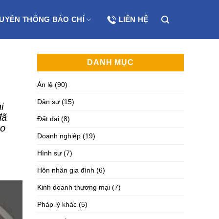
UYỀN THÔNG BÁO CHÍ
LIÊN HỆ
DANH MỤC
Án lệ
(90)
Dân sự
(15)
i
đã
Đất đai
(8)
áo
Doanh nghiệp
(19)
Hình sự
(7)
Hôn nhân gia đình
(6)
Kinh doanh thương mại
(7)
Pháp lý khác
(5)