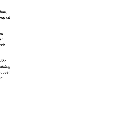
 hạn,
hứng cứ
ẩm
ét
sát
Viện
c kháng
 quyết
ệc
”