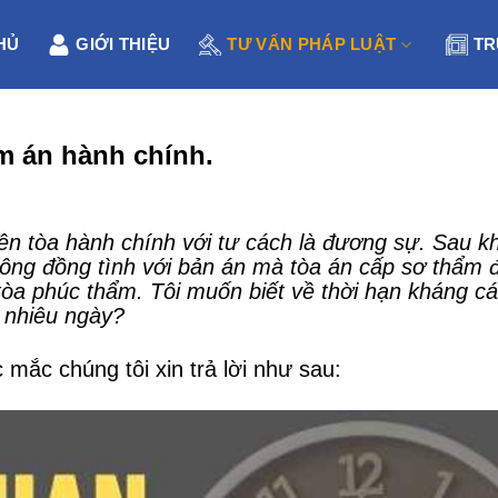
HỦ
GIỚI THIỆU
TƯ VẤN PHÁP LUẬT
TR
m án hành chính.
ên tòa hành chính với tư cách là đương sự. Sau kh
hông đồng tình với bản án mà tòa án cấp sơ thẩm 
 tòa phúc thẩm. Tôi muốn biết về thời hạn kháng c
 nhiêu ngày?
mắc chúng tôi xin trả lời như sau: