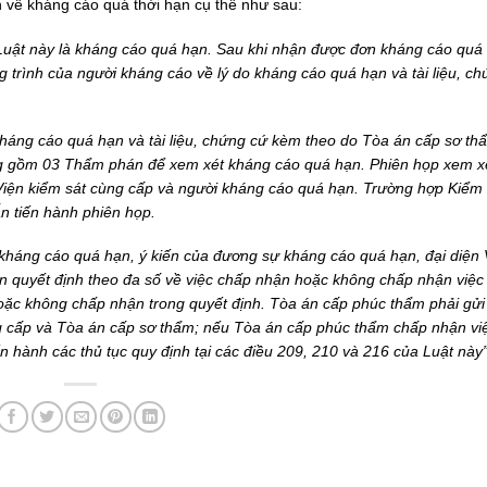
 về kháng cáo quá thời hạn cụ thể như sau:
 Luật này là kháng cáo quá hạn. Sau khi nhận được đơn kháng cáo quá
 trình của người kháng cáo về lý do kháng cáo quá hạn và tài liệu, c
kháng cáo quá hạn và tài liệu, chứng cứ kèm theo do Tòa án cấp sơ th
ng gồm 03 Thẩm phán để xem xét kháng cáo quá hạn. Phiên họp xem x
Viện kiểm sát cùng cấp và người kháng cáo quá hạn. Trường hợp Kiểm 
n tiến hành phiên họp.
c kháng cáo quá hạn, ý kiến của đương sự kháng cáo quá hạn, đại diện 
ạn quyết định theo đa số về việc chấp nhận hoặc không chấp nhận việ
hoặc không chấp nhận trong quyết định. Tòa án cấp phúc thẩm phải gửi
g cấp và Tòa án cấp sơ thẩm; nếu Tòa án cấp phúc thẩm chấp nhận vi
 hành các thủ tục quy định tại các điều 209, 210 và 216 của Luật này