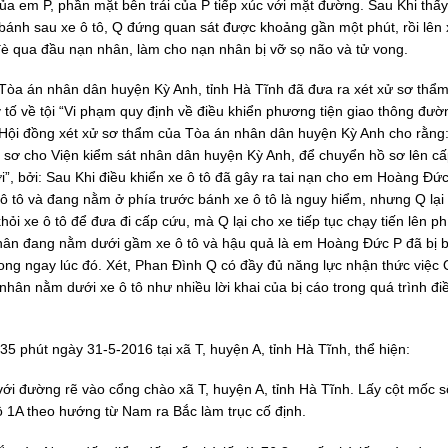
của em P, phần mặt bên trái của P tiếp xúc với mặt đường. Sau Khi thấ
 bánh sau xe ô tô, Q đứng quan sát được khoảng gần một phút, rồi lên 
Q đè qua đầu nạn nhân, làm cho nạn nhân bị vỡ sọ não và tử vong.
 Tòa án nhân dân huyện Kỳ Anh, tỉnh Hà Tĩnh đã đưa ra xét xử sơ thẩm
tố về tội “Vi phạm quy định về điều khiển phương tiện giao thông đườ
a, Hội đồng xét xử sơ thẩm của Tòa án nhân dân huyện Kỳ Anh cho rằng
hồ sơ cho Viện kiểm sát nhân dân huyện Kỳ Anh, để chuyển hồ sơ lên cấ
ời”, bởi: Sau Khi điều khiển xe ô tô đã gây ra tai nạn cho em Hoàng Đức
ô tô và đang nằm ở phía trước bánh xe ô tô là nguy hiểm, nhưng Q lại
i xe ô tô để đưa đi cấp cứu, mà Q lại cho xe tiếp tục chạy tiến lên ph
nhân đang nằm dưới gầm xe ô tô và hậu quả là em Hoàng Đức P đã bị 
vong ngay lúc đó. Xét, Phan Đình Q có đầy đủ năng lực nhận thức việc
 nhân nằm dưới xe ô tô như nhiều lời khai của bị cáo trong quá trình điề
5 phút ngày 31-5-2016 tại xã T, huyện A, tỉnh Hà Tĩnh, thể hiện:
ới đường rẽ vào cổng chào xã T, huyện A, tỉnh Hà Tĩnh. Lấy cột mốc 
1A theo hướng từ Nam ra Bắc làm trục cố định.