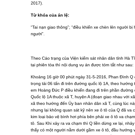
2017).
Từ khóa của án lệ:
“Tai nạn giao thông”; “điều khiển xe chèn lên người bị
người”.
Theo Cáo trạng của Viện kiểm sát nhân dân tỉnh Hà T
tại phiên tòa thì nội dung vụ án được tóm tắt như sau:
Khoảng 16 giờ 00 phút ngày 31-5-2016, Phan Đình Q có
trọng tải 06 tấn đi trên đường quốc lộ 1A, theo hướn
em Hoàng Đức P điều khiển đang đi trên phần đường dà
Quốc lộ 1A thuộc xã T, huyện A (đoạn giao nhau với xã
xã theo hướng đến Ủy ban nhân dân xã T, cùng lúc n
nhưng lại không quan sát kỹ nên xe ô tô của Q đã va 
kim loại bảo vệ bình hơi phía bên phải xe ô tô va ch
tô. Sau Khi xảy ra va chạm thì Q liền dừng xe lại, nhảy
thấy có một người nằm dưới gầm xe ô tô, đầu hướng về