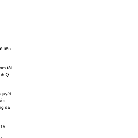
ố tiền
ạm tội
ình Q
 quyết
bồi
ng đã
015.