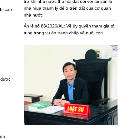
trợ khi nhà nước thu hồi đất đối với tài sản là
nhà mua thanh lý để ở trên đất của cơ quan
bị cáo
nhà nước
Án lệ số 88/2026/AL: Về ủy quyền tham gia tố
tụng trong vụ án tranh chấp về nuôi con
h được
năm