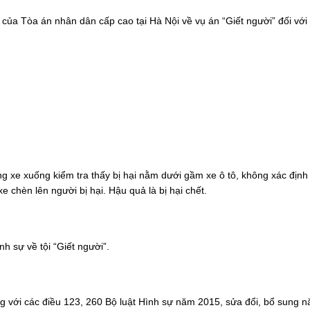
a Tòa án nhân dân cấp cao tại Hà Nội về vụ án “Giết người” đối với 
dừng xe xuống kiểm tra thấy bị hại nằm dưới gầm xe ô tô, không xác địn
xe chèn lên người bị hại. Hậu quả là bị hại chết.
nh sự về tội “Giết người”.
g với các điều 123, 260 Bộ luật Hình sự năm 2015, sửa đổi, bổ sung 