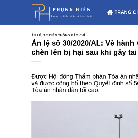
Skip
to
TRANG C
content
ÁN LỆ
,
TRUYỀN THÔNG BÁO CHÍ
Án lệ số 30/2020/AL: Về hành 
chèn lên bị hại sau khi gây tai
Được Hội đồng Thẩm phán Tòa án nhân
và được công bố theo Quyết định số 
Tòa án nhân dân tối cao.