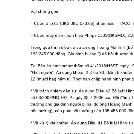
Vật chứng gồm:
– 01 xe ô tô tải (BKS 38C-073.05) nhãn hiệu THACO,
– 01 xe máy điện nhãn hiệu Philips 133S(BKSMĐ1 218
Trong quá trình điều tra vụ án ông Hoàng Mạnh H (bố 
199.245.000 đồng. Gia đình bị cáo Q đã bồi thường đ
Tại Bản án hình sự sơ thẩm số 41/2018/HSST ngày 19
“Giết người”: Áp dụng khoản 2 Điều 93; điểm b khoản 
12 (mười hai) năm tù. Thời hạn chấp hành hình phạt tù
* Về trách nhiệm dân sự: Áp dụng Điều 42 Bộ luật Hìn
số 03/2006/NQ-HĐTP ngày 08-7-2006 của Hội đồng Thẩ
thường cho gia đình người bị hại do ông Hoàng Mạnh 
bồi thường), còn phải bồi thường tiếp 105.455.000 đồ
* Về xử lý vật chứng: Áp dụng Điều 41 Bộ luật Hình s