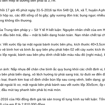
ải đến mép lề đường bên phải là 3,7m.
hồi 17 giờ 45 phút ngày 31-5-2016 tại Km 548 QL 1A, xã T, huyện A p
i hộp sọ, các đốt sống cổ bị gãy; gãy xương đòn trái; bụng ngực nhiều
mông không tổn thương.
ủa Trung tâm pháp y – Sở Y tế H kết luận: Nguyên nhân chết của em 
ần đầu bên trái, đầu – mặt bị biến dạng hoàn toàn. Nạn nhân chết tại c
 Vết xước lốp tại mặt ngoài bánh trước bên phụ, kích thước 40×3,5cm;
o vệ bình hơi và bình ắc quy bên phụ phát hiện 02 vết cày xước kích t
c lốp ngoài, bánh sau bên phụ dính chất bẩn màu nâu đỏ (nghi máu), 
 ánh: Nắp nhựa để chân che bình ắc quy bung khỏi các chốt định vị, 
 bên phải biến dạng, xô lệch hướng từ phải sang trái, từ đuôi xe đến đ
loại; thanh kim loại cố định chắn bùn lốp sau cong vênh, biến dạng; g
ặt ngoài lò xo; mặt ngoài bên phải bánh sau vết xước lốp 30x5cm; ốp
; đầu mút tay phanh bên phải bị mài mòn.
016 của Hội đồng định giá tài sản trong tố tụng hình sự kết luận: Tổng
4) của em P là 2.810.000 đồng.