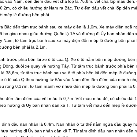
c vào Nam, đến điểm dấu vết chà lốp là 76,8m. vết chà lốp màu đen, 
 0,2m, có chiều hướng từ Nam ra Bắc. Từ điểm dấu vết chà lốp đến mé
với mép lề đường bên phải.
 ra Bắc đến tâm trục bánh sau xe máy điện là 1,0m. Xe máy điện ngã n
ã ba giao nhau giữa đường Quốc lộ 1A và đường đi Ủy ban nhân dân x
 Nam, từ tâm trục bánh sau xe máy điện đến mép lề đường bên phải 
đường bên phải là 2,1m.
ánh trước phía bên lái xe ô tô của Q. Xe ô tô nằm bên mép đường bên 
 Đông, đuôi xe quay về hướng Tây. Từ tâm trục bánh trước phía bên 
là 38,6m, từ tâm trục bánh sau xe ô tô phía bên lái đến mép lề đường
ái xe ô tô của Q theo hướng từ Bắc vào Nam đến tâm điểm của mảnh nhự
ều rộng 0,37m, từ tâm mảnh vỡ nhựa đến mép lề đường bên phải là 0
o đến tâm điểm của vết máu là 0,7m. Vết máu màu đỏ, có chiều dài 
heo hướng đi Ủy ban nhân dân xã T. Từ tâm vết máu đến mép lề đườn
m đỉnh đầu nạn nhân là 0,4m. Nạn nhân ở tư thế nằm ngửa đầu quay 
hựa hướng đi Ủy ban nhân dân xã T. Từ tâm đỉnh đầu nạn nhân đến 