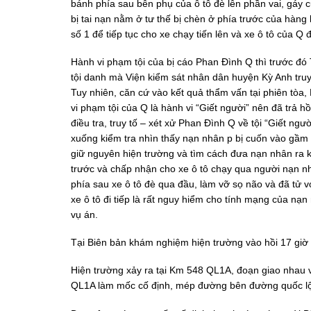
bánh phía sau bên phụ của ô tô đè lên phần vai, gáy 
bị tai nạn nằm ở tư thế bị chèn ở phía trước của hàng
số 1 để tiếp tục cho xe chạy tiến lên và xe ô tô của 
Hành vi phạm tội của bị cáo Phan Đình Q thì trước đó
tội danh mà Viện kiểm sát nhân dân huyện Kỳ Anh truy 
Tuy nhiên, căn cứ vào kết quả thẩm vấn tại phiên tò
vi phạm tội của Q là hành vi “Giết người” nên đã trả 
điều tra, truy tố – xét xử Phan Đình Q về tội “Giết ngư
xuống kiểm tra nhìn thấy nạn nhân p bị cuốn vào gầm 
giữ nguyên hiện trường và tìm cách đưa nạn nhân ra khỏ
trước và chấp nhận cho xe ô tô chạy qua người nạn 
phía sau xe ô tô đè qua đầu, làm vỡ sọ não và đã tử 
xe ô tô đi tiếp là rất nguy hiểm cho tính mạng của nạn
vụ án.
Tại Biên bản khám nghiệm hiện trường vào hồi 17 giờ 3
Hiện trường xảy ra tại Km 548 QL1A, đoạn giao nhau v
QL1A làm mốc cố định, mép đường bên đường quốc lộ 