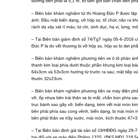
đường bên phải là 5,1 m, từ tâm gót bàn chân bên ph
– Biên bản khám nghiệm tử thi Hoàng Đức P được lập 
ánh: Đầu mặt biến dạng, vỡ hộp sọ, tổ chức não ra khỏ
rách da xây xát rỉ máu; tứ chi, sinh dục, hạ vị, lưng, 
– Tại Biên bản giám định số 74/TgT ngày 05-6-2016 c
Đức P là do vết thương bị vỡ hộp sọ, hộp sọ bị dẹt ph
– Biên bản khám nghiệm phương tiện xe ô tô phản ánh:
thanh kim loại phía dưới thuộc phần khung kim loại bả
64x3cm và 53x3cm hướng từ trước ra sau; mặt tiếp xú
thước 32x23cm.
– Biên bản khám nghiệm phương tiện xe máy điện phản
vỡ; ốp nhựa bên trái thân xe bị mất; chắn bùn phía sau
trục bánh sau gãy vỡ, biến dạng, kèm vết mài mòn kim 
bên phải phía sau cong vênh, biến dạng, bị mài mòn m
bên phải thân xe trầy xước, mài mòn, kích thước 47×3
– Tại Biên bản định giá tài sản số 19/HĐĐG ngày 29-7-2
hại đối với xe máy điện Philips 133S, (BKS MĐ1 218.5