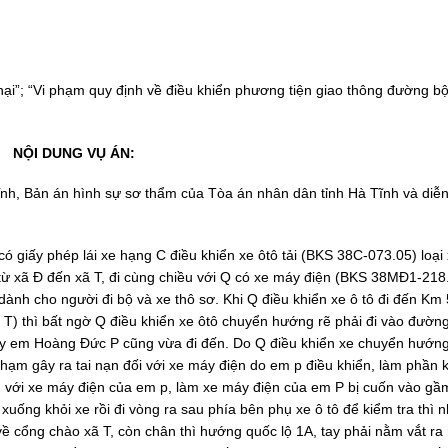
 hại”; “Vi phạm quy định về điều khiển phương tiện giao thông đường bộ
NỘI DUNG VỤ ÁN:
ĩnh, Bản án hình sự sơ thẩm của Tòa án nhân dân tỉnh Hà Tĩnh và diễn
 giấy phép lái xe hạng C điều khiển xe ôtô tải (BKS 38C-073.05) loại
g từ xã Đ đến xã T, đi cùng chiều với Q có xe máy điện (BKS 38MĐ1-218
nh cho người đi bộ và xe thô sơ. Khi Q điều khiển xe ô tô đi đến Km
 T) thì bất ngờ Q điều khiển xe ôtô chuyển hướng rẽ phải đi vào đường
ày em Hoàng Đức P cũng vừa đi đến. Do Q điều khiển xe chuyển hướng
chạm gây ra tai nạn đối với xe máy điện do em p điều khiển, làm phần
ạm với xe máy điện của em p, làm xe máy điện của em P bị cuốn vào gầ
 xuống khỏi xe rồi đi vòng ra sau phía bên phụ xe ô tô để kiểm tra thì n
 cổng chào xã T, còn chân thì hướng quốc lộ 1A, tay phải nằm vắt ra 