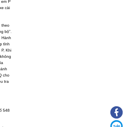
y em P
xe cài
 theo
ng bộ”.
: Hành
p tỉnh
 P, Khi
 không
ía
bánh
 Q cho
u tra
số 548