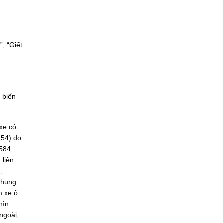
”; “Giết
 biến
 xe có
.54) do
 584
 liên
,
 khung
m xe ô
hìn
ngoài,