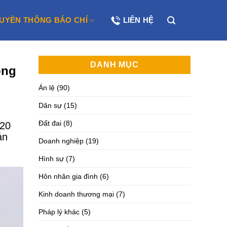
UYỀN THÔNG BÁO CHÍ
LIÊN HỆ
DANH MỤC
ông
Án lệ
(90)
Dân sự
(15)
Đất đai
(8)
020
án
Doanh nghiệp
(19)
Hình sự
(7)
Hôn nhân gia đình
(6)
Kinh doanh thương mại
(7)
Pháp lý khác
(5)