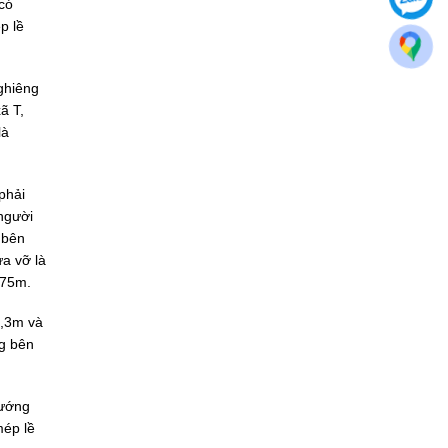
có
p lề
ghiêng
ã T,
là
phải
người
 bên
a vỡ là
,75m.
1,3m và
g bên
hướng
mép lề