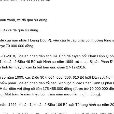
 màu xanh, xe đã qua sử dụng.
.54) xe đã qua sử dụng.
đẻ của nạn nhân Hoàng Đức P), yêu cầu bị cáo phải bồi thường tổng s
ược 70.000.000 đồng.
-11-2018, Tòa án nhân dân tỉnh Hà Tĩnh đã tuyên bố: Phan Đình Q ph
1, khoản 2 Điều 46 Bộ luật Hình sự năm 1999, xử phạt: Bị cáo Phan Đ
 tính từ ngày bị cáo bị bắt tạm giữ, giam 27-12-2016.
h sự năm 1999; các Điều 307, 604, 605, 606, 610 Bộ luật Dân sự; Nghị
m phán Tòa án nhân dân tối cao, xử buộc bị cáo Phan Đình Q phải 
H đại diện với tổng số tiền 175.455.000 đồng (được trừ 70.000.000 đồ
ng (Một trăm lẻ năm triệu bốn trăm năm mươi lăm nghìn đồng).
ự năm 1999; khoản 1, khoản 2 Điều 106 Bộ luật Tố tụng hình sự năm 2