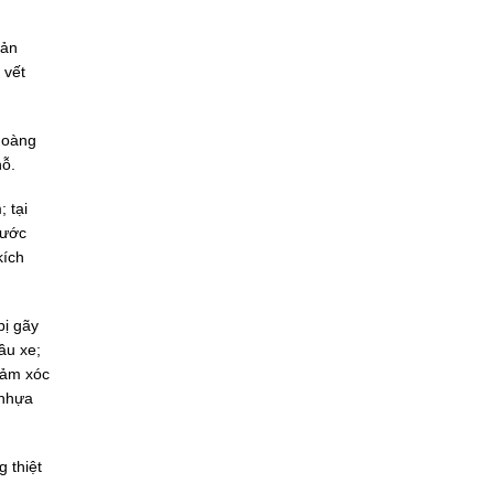
hản
 vết
Hoàng
hỗ.
 tại
hước
kích
bị gãy
ầu xe;
iảm xóc
 nhựa
 thiệt