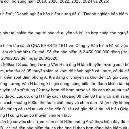
a đổi, bổ sung năm 2019, 2020, 2022, 2023, 2024 và 2025).
 hiểm”; “Doanh nghiệp bảo hiểm đứng đầu”; “Doanh nghiệp bảo hiểm
ũng như tại phiên tòa, người bảo vệ quyền và lợi ích hợp pháp cho nguy
o hiểm tàu cá số QNA.BHHS.19.1611 với Công ty Bảo hiểm B1 về việ
làm chủ sở hữu. Cụ thể: Số tiền bảo hiểm là 2.450.000.000 đồng (Hai
y 28/8/2019 đến ngày 28/8/2020.
Na-909xx-TS của ông Lương Văn H do ông H làm thuyền trưởng xuất bế
, trên tàu có 05 thuyền viên ra khơi để hành nghề câu mực, có đủ đi
m kiểm soát Biên phòng A. Khi đang di chuyển ra khơi đến 19 giờ cùng
ủa ông Lương Văn H bất ngờ bị gió dông, sóng biển lớn đánh khiến tàu b
 thuyền viên sử dụng 02 máy bơm để bơm nước và lấy can nhựa tát nướ
ục được. Lúc đó, ông H thấy cách khoảng 08 đến 09 hải lý có ánh sáng
n cách khoảng 500m thì tàu bị chết máy và chìm dần. Nhận thấy khôn
iếc thúng câu rời tàu và chèo đến 01 tàu cá gần đó là tàu số hiệu QN
ng H cùng toàn bộ thuyền viên lên tàu.
oàn bộ sự việc cho Trạm kiểm soát Biên phòng A và thực hiện đầy đủ t
 B1 chi trả tiền bảo hiểm tàu cá cho ông H theo hợp đồng bảo hiểm và