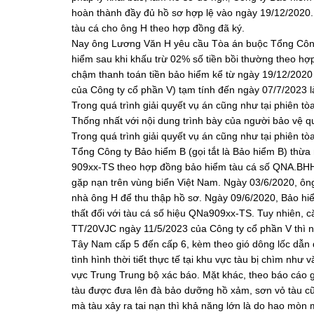
hoàn thành đầy đủ hồ sơ hợp lệ vào ngày 19/12/2020. 
tàu cá cho ông H theo hợp đồng đã ký.
Nay ông Lương Văn H yêu cầu Tòa án buộc Tổng Công t
hiểm sau khi khấu trừ 02% số tiền bồi thường theo hợp 
chậm thanh toán tiền bảo hiểm kể từ ngày 19/12/2020
của Công ty cổ phần V) tạm tính đến ngày 07/7/2023 l
Trong quá trình giải quyết vụ án cũng như tại phiên t
Thống nhất với nội dung trình bày của người bảo vệ q
Trong quá trình giải quyết vụ án cũng như tại phiên tò
Tổng Công ty Bảo hiểm B (gọi tắt là Bảo hiểm B) thừ
909xx-TS theo hợp đồng bảo hiểm tàu cá số QNA.BHH
gặp nạn trên vùng biển Việt Nam. Ngày 03/6/2020, ôn
nhà ông H để thu thập hồ sơ. Ngày 09/6/2020, Bảo hi
thất đối với tàu cá số hiệu QNa909xx-TS. Tuy nhiên, c
TT/20VJC ngày 11/5/2023 của Công ty cổ phần V thì n
Tây Nam cấp 5 đến cấp 6, kèm theo gió dông lốc dẫn 
tình hình thời tiết thực tế tại khu vực tàu bị chìm 
vực Trung Trung bộ xác báo. Mặt khác, theo báo cáo 
tàu được đưa lên đà bảo dưỡng hồ xảm, sơn vỏ tàu cũn
mà tàu xảy ra tai nạn thì khả năng lớn là do hao mòn 