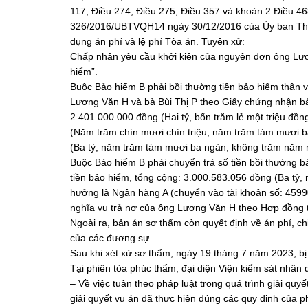
117, Điều 274, Điều 275, Điều 357 và khoản 2 Điều 4
326/2016/UBTVQH14 ngày 30/12/2016 của Ủy ban Thườn
dụng án phí và lệ phí Tòa án. Tuyên xử:
Chấp nhận yêu cầu khởi kiện của nguyên đơn ông Lươ
hiểm”.
Buộc Bảo hiểm B phải bồi thường tiền bảo hiểm thân v
Lương Văn H và bà Bùi Thị P theo Giấy chứng nhận bả
2.401.000.000 đồng (Hai tỷ, bốn trăm lẻ một triệu đồng
(Năm trăm chín mươi chín triệu, năm trăm tám mươi 
(Ba tỷ, năm trăm tám mươi ba ngàn, không trăm năm 
Buộc Bảo hiểm B phải chuyển trả số tiền bồi thường b
tiền bảo hiểm, tổng cộng: 3.000.583.056 đồng (Ba tỷ
hưởng là Ngân hàng A (chuyển vào tài khoản số: 459
nghĩa vụ trả nợ của ông Lương Văn H theo Hợp đồng
Ngoài ra, bản án sơ thẩm còn quyết định về án phí, ch
của các đương sự.
Sau khi xét xử sơ thẩm, ngày 19 tháng 7 năm 2023, b
Tại phiên tòa phúc thẩm, đại diện Viện kiểm sát nhân 
– Về việc tuân theo pháp luật trong quá trình giải qu
giải quyết vụ án đã thực hiện đúng các quy định của phá