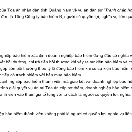
của Tòa án nhân dân tỉnh Quảng Nam về vụ án dân sự
“Tranh chấp h
đơn là Tổng Công ty bảo hiểm B; người có quyền lợi, nghĩa vụ liên q
ghiệp bảo hiểm xác định doanh nghiệp bảo hiểm đứng đầu có nghĩa v
t bồi thường, chi trả tiền bồi thường khi xảy ra sự kiện bảo hiểm và c
óp tiền bồi thường theo tỷ lệ đồng bảo hiểm khi có sự kiện bảo hiểm x
 tiếp có trách nhiệm với bên mua bảo hiểm.
oanh nghiệp bảo hiểm thành viên mà giao kết với doanh nghiệp bảo h
rình giải quyết vụ án tại Tòa án cấp sơ thẩm, doanh nghiệp bảo hiểm
 viên vào tham gia tố tụng với tư cách là người có quyền lợi, nghĩa 
p bảo hiểm thành viên không phải là người có quyền lợi, nghĩa vụ liê