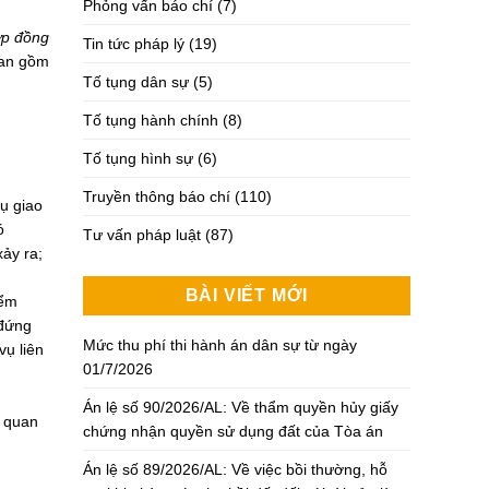
Phỏng vấn báo chí
(7)
ợp đồng
Tin tức pháp lý
(19)
uan gồm
Tố tụng dân sự
(5)
Tố tụng hành chính
(8)
Tố tụng hình sự
(6)
Truyền thông báo chí
(110)
ụ giao
ó
Tư vấn pháp luật
(87)
ảy ra;
BÀI VIẾT MỚI
iểm
 đứng
Mức thu phí thi hành án dân sự từ ngày
vụ liên
01/7/2026
Án lệ số 90/2026/AL: Về thẩm quyền hủy giấy
n quan
chứng nhận quyền sử dụng đất của Tòa án
Án lệ số 89/2026/AL: Về việc bồi thường, hỗ