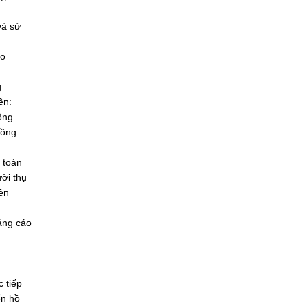
và sử
ảo
g
ền:
ồng
đồng
 toán
ời thụ
ện
háng cáo
 tiếp
ển hồ