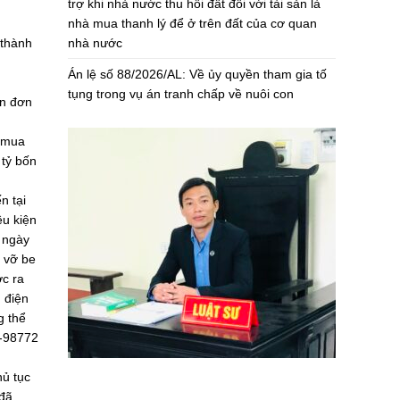
trợ khi nhà nước thu hồi đất đối với tài sản là
nhà mua thanh lý để ở trên đất của cơ quan
nhà nước
 thành
Án lệ số 88/2026/AL: Về ủy quyền tham gia tố
tụng trong vụ án tranh chấp về nuôi con
ên đơn
c mua
 tỷ bốn
n tại
ều kiện
 ngày
ị vỡ be
c ra
 điện
g thể
g-98772
hủ tục
 đã