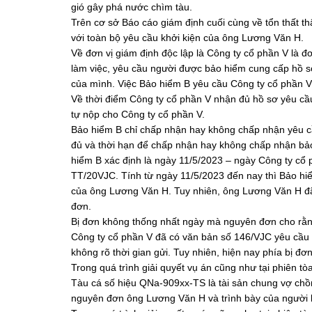
gió gây phá nước chìm tàu.
Trên cơ sở Báo cáo giám định cuối cùng về tổn thất t
với toàn bộ yêu cầu khởi kiện của ông Lương Văn H.
Về đơn vị giám định độc lập là Công ty cổ phần V là đ
làm việc, yêu cầu người được bảo hiểm cung cấp hồ s
của mình. Việc Bảo hiểm B yêu cầu Công ty cổ phần V
Về thời điểm Công ty cổ phần V nhận đủ hồ sơ yêu c
tự nộp cho Công ty cổ phần V.
Bảo hiểm B chỉ chấp nhận hay không chấp nhận yêu c
đủ và thời hạn để chấp nhận hay không chấp nhận bả
hiểm B xác định là ngày 11/5/2023 – ngày Công ty cổ 
TT/20VJC. Tính từ ngày 11/5/2023 đến nay thì Bảo h
của ông Lương Văn H. Tuy nhiên, ông Lương Văn H đã 
đơn.
Bị đơn không thống nhất ngày mà nguyên đơn cho rằng
Công ty cổ phần V đã có văn bản số 146/VJC yêu cầu
không rõ thời gian gửi. Tuy nhiên, hiện nay phía bị 
Trong quá trình giải quyết vụ án cũng như tại phiên tòa
Tàu cá số hiệu QNa-909xx-TS là tài sản chung vợ chồn
nguyên đơn ông Lương Văn H và trình bày của người 