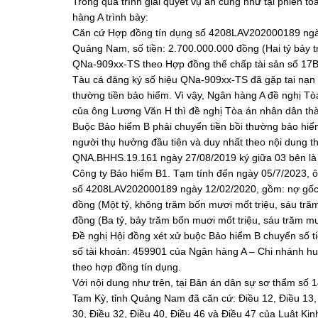
Trong quá trình giải quyết vụ án cũng như tại phiên t
hàng A trình bày:
Căn cứ Hợp đồng tín dụng số 4208LAV202000189 ngày 
Quảng Nam, số tiền: 2.700.000.000 đồng (Hai tỷ bảy t
QNa-909xx-TS theo Hợp đồng thế chấp tài sản số 17
Tàu cá đăng ký số hiệu QNa-909xx-TS đã gặp tai nạn v
thường tiền bảo hiểm. Vì vậy, Ngân hàng A đề nghị T
của ông Lương Văn H thì đề nghị Tòa án nhân dân thà
Buộc Bảo hiểm B phải chuyển tiền bồi thường bảo hi
người thụ hưởng đầu tiên và duy nhất theo nội dung 
QNA.BHHS.19.161 ngày 27/08/2019 ký giữa 03 bên là
Công ty Bảo hiểm B1. Tạm tính đến ngày 05/7/2023, 
số 4208LAV202000189 ngày 12/02/2020, gồm: nợ gốc: 2
đồng (Một tỷ, không trăm bốn mươi mốt triệu, sáu tr
đồng (Ba tỷ, bảy trăm bốn muơi mốt triệu, sáu trăm 
Đề nghị Hội đồng xét xử buộc Bảo hiểm B chuyển số t
số tài khoản: 459901 của Ngân hàng A – Chi nhánh hu
theo hợp đồng tín dụng.
Với nội dung như trên, tại Bản án dân sự sơ thẩm s
Tam Kỳ, tỉnh Quảng Nam đã căn cứ: Điều 12, Điều 13, 
30, Điều 32, Điều 40, Điều 46 và Điều 47 của Luật K