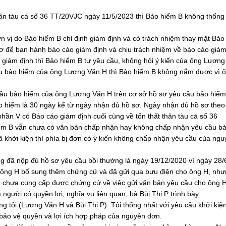
hân tàu cá số 36 TT/20VJC ngày 11/5/2023 thì Bảo hiểm B không thống
ơn vị do Bảo hiểm B chỉ định giám định và có trách nhiệm thay mặt Bảo
ơ để ban hành báo cáo giám định và chịu trách nhiệm về báo cáo giám
 giám định thì Bảo hiểm B tự yêu cầu, không hỏi ý kiến của ông Lương
ầu bảo hiểm của ông Lương Văn H thì Bảo hiểm B không nắm được vì 
ầu bảo hiểm của ông Lương Văn H trên cơ sở hồ sơ yêu cầu bảo hiểm
o hiểm là 30 ngày kể từ ngày nhận đủ hồ sơ. Ngày nhận đủ hồ sơ theo
phần V có Báo cáo giám định cuối cùng về tổn thất thân tàu cá số 36
iểm B vẫn chưa có văn bản chấp nhận hay không chấp nhận yêu cầu b
khởi kiện thì phía bị đơn có ý kiến không chấp nhận yêu cầu của ngu
 đã nộp đủ hồ sơ yêu cầu bồi thường là ngày 19/12/2020 vì ngày 28/
 ông H bổ sung thêm chứng cứ và đã gửi qua bưu điện cho ông H, nh
đơn chưa cung cấp được chứng cứ về việc gửi văn bản yêu cầu cho ông H
 người có quyền lợi, nghĩa vụ liên quan, bà Bùi Thị P trình bày:
g tôi (Lương Văn H và Bùi Thị P). Tôi thống nhất với yêu cầu khởi kiệ
bảo vệ quyền và lợi ích hợp pháp của nguyên đơn.