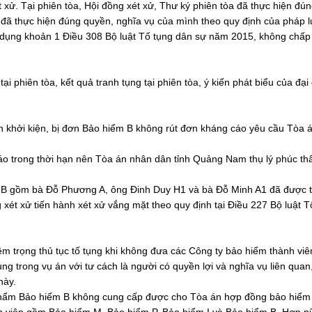
 xử. Tại phiên tòa, Hội đồng xét xử, Thư ký phiên tòa đã thực hiện đún
 đã thực hiện đúng quyền, nghĩa vụ của mình theo quy định của pháp l
áp dụng khoản 1 Điều 308 Bộ luật Tố tụng dân sự năm 2015, không chấ
ại phiên tòa, kết quả tranh tụng tại phiên tòa, ý kiến phát biểu của đại
n khởi kiện, bị đơn Bảo hiểm B không rút đơn kháng cáo yêu cầu Tòa 
cáo trong thời hạn nên Tòa án nhân dân tỉnh Quảng Nam thụ lý phúc t
m B gồm bà Đỗ Phương A, ông Đinh Duy H1 và bà Đỗ Minh A1 đã được 
xét xử tiến hành xét xử vắng mặt theo quy định tại Điều 227 Bộ luật T
m trọng thủ tục tố tụng khi không đưa các Công ty bảo hiểm thành vi
ng trong vụ án với tư cách là người có quyền lợi và nghĩa vụ liên quan
này.
úc thẩm Bảo hiểm B không cung cấp được cho Tòa án hợp đồng bảo hiểm 