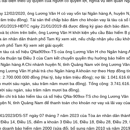
òa đại diện theo ủy quyền của người có quyền lợi, nghĩa vụ liên quan N
12/02/2020, ông Lương Văn H có vay vốn tại Ngân hàng A, huyện N,
răm triệu đồng). Tài sản thế chấp bảo đảm cho khoản vay là tàu cá số 
B/01/2019-HĐTC ngày 21/01/2019 đã được đăng ký giao dịch bảo đảm.
à bị chìm trên biển, ông Lương Văn H khởi kiện yêu cầu Bảo hiểm B p
òa án nhân dân thành phố Tam Kỳ xem xét, nếu chấp nhận yêu cầu khởi
nh phố Tam Kỳ xem xét giải quyết:
ểm tàu cá số hiệu QNa909xx-TS của ông Lương Văn H cho Ngân hàng A
thỏa thuận tại Điều 3 của Cam kết chuyển quyền thụ hưởng bảo hiểm s
 Ngân hàng A Chi nhánh huyện N, tỉnh Quảng Nam với ông Lương Văn
ông Lương Văn H phải trả cho Ngân hàng A khoản nợ theo Hợp đồng tí
.700.000.000 đồng (Hai tỷ, bảy trăm triệu đồng); nợ lãi: 1.041.616.
ăm mười sáu ngàn, sáu trăm năm mươi ba đồng). Tổng cộng: 3.741.616
mười sáu ngàn, sáu trăm năm mươi ba đồng).
iền chi trả bảo hiểm tàu cá số hiệu QNa-909xx-TS cho ông Lương Văn
yện N, tỉnh Quảng Nam để thanh toán cho khoản nợ vay và lãi vay củ
ố 141/2023/DS-ST ngày 07 tháng 7 năm 2023 của Tòa án nhân dân thàn
Điều 14, Điều 15, điểm a khoản 3 Điều 16, Điều 18, Điều 28, Điều 29,
inh doanh bảo hiểm năm 2000 (sửa đổi, bổ sung năm 2010 và năm 2019