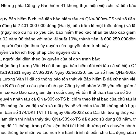
Nhưng phía Công ty Bảo hiểm B1 không thực hiện việc chi trả tiền bả
y Bảo hiểm B chi trả tiền bảo hiểm tàu cá QNa-909xx-TS với số tiền
đồng là 2.401.000.000 đồng (Hai tỷ, bốn trăm lẻ một triệu đồng) và lãi
 (ngày nộp đủ hồ sơ yêu cầu bảo hiểm theo xác nhận tại Báo cáo giám
à 02 năm 06 tháng với mức lãi suất 10%, thành tiền là 600.250.000đồn
òa người đại diện theo ủy quyền của nguyên đơn trình bày:
uyền và lợi ích hợp pháp cho nguyên đơn.
a, người đại diện theo ủy quyền của bị đơn trình bày:
a nhận ông Lương Văn H có tham gia bảo hiểm đối với tàu cá số hiệu Q
S.19.1611 ngày 27/8/2019. Ngày 02/6/2020, tàu cá số hiệu QNa-909
g Lương Văn H đã có thông báo tổn thất và Bảo hiểm B đã cử nhân vi
ểm B đã có yêu cầu giám định gửi Công ty cổ phần V để yêu cầu giám đ
ăn cứ vào Báo cáo giám định cuối cùng về tổn thất thân tàu cá số 36
guyên nhân tàu cá QNa-909xx-TS bị chìm theo khai báo của chủ tàu là
đến sóng lớn va đập vào xỏ mũi gây bề vỡ chìm tàu đã không phù hợp
như văn bản số 174/ĐKTTVTTTB ngày 06/5/2022 của Đài khí tượng thủy vă
giám định thì nhận thấy tàu QNa-909xx-TS đã được sử dụng 08 năm, th
g đã 11 tháng, trong điều kiện thời tiết bình thường của chuyến hành 
mục thủng tự nhiên vỏ tàu nên khi hành trình đi biển chịu tác động của