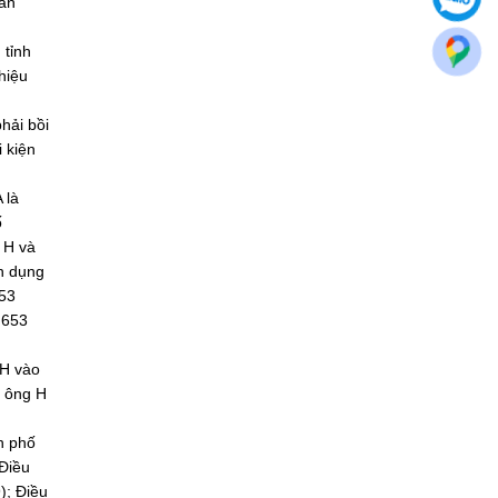
gân
 tỉnh
hiệu
hải bồi
 kiện
 là
ố
 H và
n dụng
653
.653
 H vào
a ông H
h phố
 Điều
); Điều