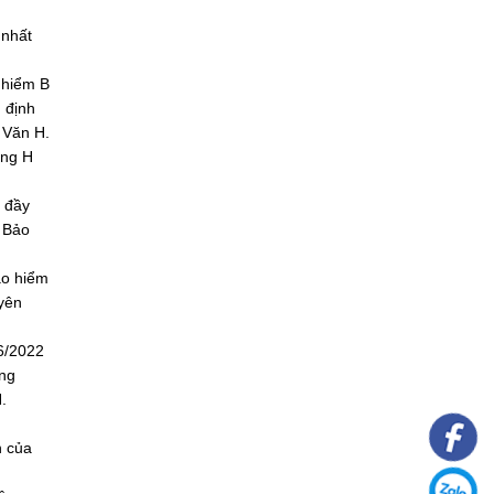
 nhất
 hiểm B
 định
 Văn H.
ông H
 đầy
 Bảo
ảo hiểm
yên
6/2022
ưng
.
n của