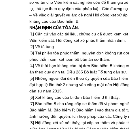
sơ vụ án cho Viện kiểm sát nghiên cứu để tham gia xét
tự, thủ tục theo quy định của pháp luật. Các đương sự
– Về việc giải quyết vụ án: đề nghị Hội đồng xét xử 
kháng cáo của Bảo hiểm B.
NHẬN ĐỊNH CỦA TÒA ÁN:
[1] Căn cứ vào các tài liệu, chứng cứ đã được xem xét t
Viện kiểm sát, Hội đồng xét xử phúc thẩm nhận định:
[2] Về tố tụng:
[3] Tại phiên tòa phúc thẩm, nguyên đơn không rút đơ
phúc thẩm xem xét toàn bộ bản án sơ thẩm.
[4] Về thời hạn kháng cáo: bị đơn Bảo hiểm B kháng 
án theo quy định tại Điều 285 Bộ luật Tố tụng dân sự.
[5] Những người đại diện theo ủy quyền của Bảo hiể
đạt hợp lệ lần thứ 2 nhưng vẫn vắng mặt nên Hội đồng 
dân sự năm 2015.
[6] Xét kháng cáo của bị đơn Bảo hiểm B thì thấy:
[7] Bảo hiểm B cho rằng cấp sơ thẩm đã vi phạm nghiê
Bảo hiểm M, Bảo hiểm P, Bảo hiểm I vào tham gia tố tụ
ảnh hưởng đến quyền, ích hợp pháp của các Công ty 
[8] Hội đồng xét xử xét thấy, tại cấp sơ thẩm và ph