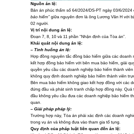
Nguồn án lệ:
Bản án phúc thẩm số 64/2024/DS-PT ngày 03/6/2024 
bảo hiểm”
giữa nguyên đơn là ông Lương Văn H với bị 
02 người.
Vị trí nội dung án lệ:
Đoạn 7, 8, 10 và 11 phần “Nhận định của Tòa án”.
Khái quát nội dung án lệ:
– Tình huống án lệ:
Hợp đồng nguyên tắc đồng bảo hiểm giữa các doanh n
kết hợp đồng bảo hiểm với bên mua bảo hiểm, giải quyế
quyền yêu cầu các doanh nghiệp bảo hiểm thành viên g
không quy định doanh nghiệp bảo hiểm thành viên trực
Bên mua bảo hiểm không giao kết hợp đồng với các d
đứng đầu và phát sinh tranh chấp hợp đồng này. Quá t
đầu không yêu cầu đưa các doanh nghiệp bảo hiểm thành
quan.
– Giải pháp pháp lý:
Trường hợp này, Tòa án phải xác định các doanh nghiệ
trong vụ án và không đưa vào tham gia tố tụng.
Quy định của pháp luật liên quan đến án lệ: