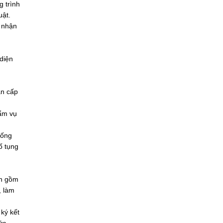
g trình
uật.
p nhận
 diện
án cấp
hẩm vụ
tống
ố tụng
ên gồm
, làm
ký kết