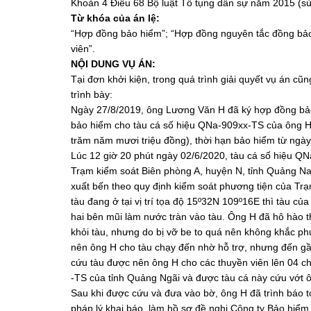
Khoản 4 Điều 68 Bộ luật Tố tụng dân sự năm 2015 (sử
Từ khóa của án lệ:
“Hợp đồng bảo hiểm”; “Hợp đồng nguyên tắc đồng bảo
viên”.
NỘI DUNG VỤ ÁN:
Tại đơn khởi kiện, trong quá trình giải quyết vụ án c
trình bày:
Ngày 27/8/2019, ông Lương Văn H đã ký hợp đồng bả
bảo hiểm cho tàu cá số hiệu QNa-909xx-TS của ông H 
trăm năm mươi triệu đồng), thời hạn bảo hiểm từ ngà
Lúc 12 giờ 20 phút ngày 02/6/2020, tàu cá số hiệu Q
Trạm kiểm soát Biên phòng A, huyện N, tỉnh Quảng Nam
xuất bến theo quy định kiểm soát phương tiện của Trạ
tàu đang ở tại vị trí tọa độ 15º32N 109º16E thì tàu c
hai bên mũi làm nước tràn vào tàu. Ông H đã hô hào
khỏi tàu, nhưng do bị vỡ be to quá nên không khắc ph
nên ông H cho tàu chạy đến nhờ hỗ trợ, nhưng đến gầ
cứu tàu được nên ông H cho các thuyền viên lên 04 ch
-TS của tỉnh Quảng Ngãi và được tàu cá này cứu vớt ô
Sau khi được cứu và đưa vào bờ, ông H đã trình báo t
pháp lý khai báo, làm hồ sơ đề nghị Công ty Bảo hiểm