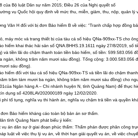
68 của Bộ luật Dân sự năm 2015; Điều 26 của Nghị quyết số
g vụ Quốc hội quy định về mức thu, miễn, giảm, thu, nộp, quản lý 
ng Văn H đối với bị đơn Bảo hiểm B về việc: “Tranh chấp hợp đồng b
ỏ, máy móc và trang thiết bị của tàu cá số hiệu QNa-909xx-TS cho ôn
o hiểm khai thác hải sản số QNA.BHHS.19.1611 ngày 27/8/2019, số ti
) và tiền lãi do chậm thanh toán tiền bảo hiểm, số tiền: 599.583.056 đ
ba ngàn, không trăm năm mươi sáu đồng). Tổng cộng: 3.000.583.056 
mươi sáu đồng).
ảo hiểm đối với tàu cá số hiệu QNa-909xx-TS và tiền lãi do chậm thanh
, năm trăm tám mươi ba ngàn, không trăm năm mươi sáu đồng) cho ngư
901của Ngân hàng A – Chi nhánh huyện N, tỉnh Quảng Nam) để thực hi
 tín dụng số 4208LAV202000189 ngày 12/02/2020.
i phí tố tụng, nghĩa vụ thi hành án, nghĩa vụ chậm trả tiền và quyền k
ị đơn Bảo hiểm kháng cáo toàn bộ bản án sơ thẩm.
dân tỉnh Quảng Nam phát biểu ý kiến:
yết vụ án dân sự ở giai đoạn phúc thẩm: Thẩm phán được phân công trực
p luật về việc thụ lý vụ án, về thời hạn giải quyết vụ án, về việc chuy