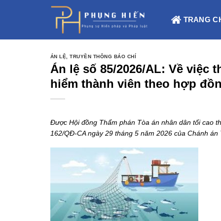
Skip
to
TRANG C
content
ÁN LỆ
,
TRUYỀN THÔNG BÁO CHÍ
Án lệ số 85/2026/AL: Về việc 
hiểm thành viên theo hợp đồ
Được Hội đồng Thẩm phán Tòa án nhân dân tối cao th
162/QĐ-CA ngày 29 tháng 5 năm 2026 của Chánh án T