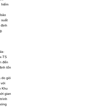
o hiểm
 bảo
 suất
 định
g.
Na-
xx-TS
ên đến
ịnh tổn
 do gió
 với
n Khu
ời gian
trình
 sóng