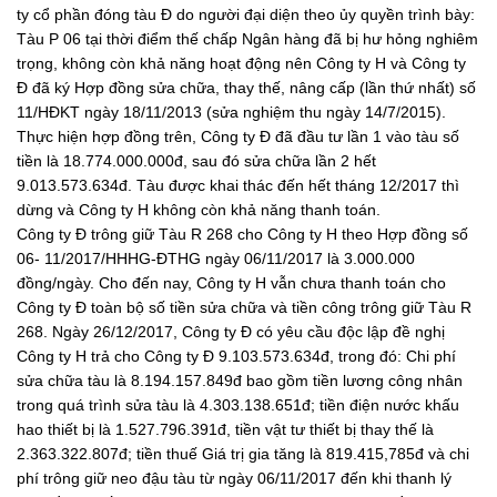
ty cổ phần đóng tàu Đ do người đại diện theo ủy quyền trình bày:
Tàu P 06 tại thời điểm thế chấp Ngân hàng đã bị hư hỏng nghiêm
trọng, không còn khả năng hoạt động nên Công ty H và Công ty
Đ đã ký Hợp đồng sửa chữa, thay thế, nâng cấp (lần thứ nhất) số
11/HĐKT ngày 18/11/2013 (sửa nghiệm thu ngày 14/7/2015).
Thực hiện hợp đồng trên, Công ty Đ đã đầu tư lần 1 vào tàu số
tiền là 18.774.000.000đ, sau đó sửa chữa lần 2 hết
9.013.573.634đ. Tàu được khai thác đến hết tháng 12/2017 thì
dừng và Công ty H không còn khả năng thanh toán.
Công ty Đ trông giữ Tàu R 268 cho Công ty H theo Hợp đồng số
06- 11/2017/HHHG-ĐTHG ngày 06/11/2017 là 3.000.000
đồng/ngày. Cho đến nay, Công ty H vẫn chưa thanh toán cho
Công ty Đ toàn bộ số tiền sửa chữa và tiền công trông giữ Tàu R
268. Ngày 26/12/2017, Công ty Đ có yêu cầu độc lập đề nghị
Công ty H trả cho Công ty Đ 9.103.573.634đ, trong đó: Chi phí
sửa chữa tàu là 8.194.157.849đ bao gồm tiền lương công nhân
trong quá trình sửa tàu là 4.303.138.651đ; tiền điện nước khấu
hao thiết bị là 1.527.796.391đ, tiền vật tư thiết bị thay thế là
2.363.322.807đ; tiền thuế Giá trị gia tăng là 819.415,785đ và chi
phí trông giữ neo đậu tàu từ ngày 06/11/2017 đến khi thanh lý