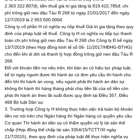
2.363.322.807đ); tiền thuế giá trị gia tăng là 819.415.785đ; chi
phí trông giữ neo đậu Tàu R 268 từ ngày 21/01/2017 đến ngày
12/7/2019 là 2.953.500.000đ.
Công ty cổ phần H có nghĩa vụ nộp thuế Giá trị gia tăng theo quy
định của pháp luật về thuế. Công ty H có nghĩa vụ tiếp tục thanh
toán chi phí trông giữ neo đậu Tàu R 268 cho Công ty Đ kể ngày
13/7/2019 (theo Hợp đồng kinh tế số 06- 11/2017/HĐHG-ĐTHG)
cho đến khi di dời và thanh lý hợp đồng trông giữ neo đậu Tàu R
268.
Đối với khoản tiền nợ nêu trên, khi bản án có hiệu lực pháp luật,
kể từ ngày người được thi hành án có đơn yêu cầu thi hành cho
đến khi thi hành án xong, nếu người phải thi hành án dân sự
không thi hành thì hàng tháng phải chịu tiền lãi của số tiền còn
phải thi hành án theo lãi suất được quy định tại Điều 357, Điều
468 Bộ luật Dân sự.
3. Trường hợp Công ty H không thực hiện việc trả toàn bộ khoản
tiền nợ nói trên cho Ngận hàng thì Ngân hàng có quyền yêu cầu
Cơ quan Thi hành án dân sự có thẩm quyền xử lý tài sản thế
chấp (Hợp đồng thế chấp tài sản 3354/15/TCTT/XI ngày
21/7/2015), theo quy định của pháp luật để thực hiện nghĩa vụ