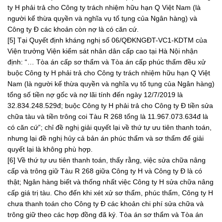
ty H phải trả cho Công ty trách nhiệm hữu hạn Q Việt Nam (là
người kế thừa quyền và nghĩa vụ tố tụng của Ngân hàng) và
Công ty Đ các khoản còn nợ là có căn cứ.
[5] Tại Quyết định kháng nghị số 06/QĐKNGĐT-VC1-KDTM của
Viện trưởng Viện kiểm sát nhân dân cấp cao tại Hà Nội nhận
định: “… Tòa án cấp sơ thẩm và Tòa án cấp phúc thẩm đều xử
buộc Công ty H phải trả cho Công ty trách nhiệm hữu hạn Q Việt
Nam (là người kế thừa quyền và nghĩa vụ tố tụng của Ngân hàng)
tổng số tiền nợ gốc và nợ lãi tính đến ngày 12/7/2019 là
32.834.248.529đ; buộc Công ty H phải trả cho Công ty Đ tiền sửa
chữa tàu và tiền trông coi Tàu R 268 tổng là 11.967.073.634đ là
có căn cứ”; chỉ đề nghị giải quyết lại về thứ tự ưu tiên thanh toán,
nhưng lại đề nghị hủy cả bản án phúc thẩm và sơ thẩm để giải
quyết lại là không phù hợp.
[6] Về thứ tự ưu tiên thanh toán, thấy rằng, việc sửa chữa nâng
cấp và trông giữ Tàu R 268 giữa Công ty H và Công ty Đ là có
thật; Ngân hàng biết và thống nhất việc Công ty H sửa chữa nâng
cấp giá trị tàu. Cho đến khi xét xử sơ thẩm, phúc thẩm, Công ty H
chưa thanh toán cho Công ty Đ các khoản chi phí sửa chữa và
trông giữ theo các hợp đồng đã ký. Tòa án sơ thẩm và Tòa án