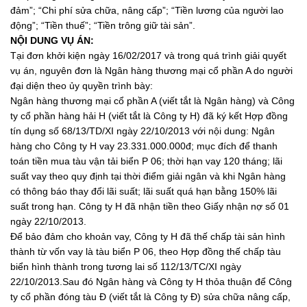
đảm”; “Chi phí sửa chữa, nâng cấp”; “Tiền lương của người lao
động”; “Tiền thuế”; “Tiền trông giữ tài sản”.
NỘI DUNG VỤ ÁN:
Tại đơn khởi kiện ngày 16/02/2017 và trong quá trình giải quyết
vụ án, nguyên đơn là Ngân hàng thương mại cổ phần A do người
đại diện theo ủy quyền trình bày:
Ngân hàng thương mại cổ phần A (viết tắt là Ngân hàng) và Công
ty cổ phần hàng hải H (viết tắt là Công ty H) đã ký kết Hợp đồng
tín dụng số 68/13/TD/XI ngày 22/10/2013 với nội dung: Ngân
hàng cho Công ty H vay 23.331.000.000đ; mục đích để thanh
toán tiền mua tàu vận tải biển P 06; thời hạn vay 120 tháng; lãi
suất vay theo quy định tại thời điểm giải ngân và khi Ngân hàng
có thông báo thay đổi lãi suất; lãi suất quá hạn bằng 150% lãi
suất trong hạn. Công ty H đã nhận tiền theo Giấy nhận nợ số 01
ngày 22/10/2013.
Để bảo đảm cho khoản vay, Công ty H đã thế chấp tài sản hình
thành từ vốn vay là tàu biển P 06, theo Hợp đồng thế chấp tàu
biển hình thành trong tương lai số 112/13/TC/XI ngày
22/10/2013.Sau đó Ngân hàng và Công ty H thỏa thuận để Công
ty cổ phần đóng tàu Đ (viết tắt là Công ty Đ) sửa chữa nâng cấp,