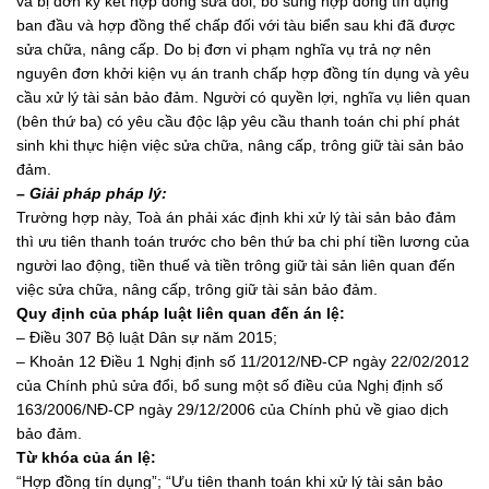
và bị đơn ký kết hợp đồng sửa đổi, bổ sung hợp đồng tín dụng
ban đầu và hợp đồng thế chấp đối với tàu biển sau khi đã được
sửa chữa, nâng cấp. Do bị đơn vi phạm nghĩa vụ trả nợ nên
nguyên đơn khởi kiện vụ án tranh chấp hợp đồng tín dụng và yêu
cầu xử lý tài sản bảo đảm. Người có quyền lợi, nghĩa vụ liên quan
(bên thứ ba) có yêu cầu độc lập yêu cầu thanh toán chi phí phát
sinh khi thực hiện việc sửa chữa, nâng cấp, trông giữ tài sản bảo
đảm.
– Giải pháp pháp lý:
Trường hợp này, Toà án phải xác định khi xử lý tài sản bảo đảm
thì ưu tiên thanh toán trước cho bên thứ ba chi phí tiền lương của
người lao động, tiền thuế và tiền trông giữ tài sản liên quan đến
việc sửa chữa, nâng cấp, trông giữ tài sản bảo đảm.
Quy định của pháp luật liên quan đến án lệ:
– Điều 307 Bộ luật Dân sự năm 2015;
– Khoản 12 Điều 1 Nghị định số 11/2012/NĐ-CP ngày 22/02/2012
của Chính phủ sửa đổi, bổ sung một số điều của Nghị định số
163/2006/NĐ-CP ngày 29/12/2006 của Chính phủ về giao dịch
bảo đảm.
Từ khóa của án lệ:
“Hợp đồng tín dụng”; “Ưu tiên thanh toán khi xử lý tài sản bảo