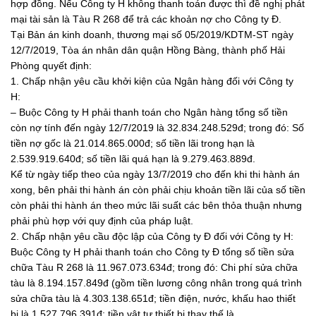
hợp đồng. Nếu Công ty H không thanh toán được thì đề nghị phát
mại tài sản là Tàu R 268 để trả các khoản nợ cho Công ty Đ.
Tại Bản án kinh doanh, thương mại số 05/2019/KDTM-ST ngày
12/7/2019, Tòa án nhân dân quận Hồng Bàng, thành phố Hải
Phòng quyết định:
1. Chấp nhận yêu cầu khởi kiện của Ngân hàng đối với Công ty
H:
– Buộc Công ty H phải thanh toán cho Ngân hàng tổng số tiền
còn nợ tính đến ngày 12/7/2019 là 32.834.248.529đ; trong đó: Số
tiền nợ gốc là 21.014.865.000đ; số tiền lãi trong hạn là
2.539.919.640đ; số tiền lãi quá hạn là 9.279.463.889đ.
Kể từ ngày tiếp theo của ngày 13/7/2019 cho đến khi thi hành án
xong, bên phải thi hành án còn phải chịu khoản tiền lãi của số tiền
còn phải thi hành án theo mức lãi suất các bên thỏa thuận nhưng
phải phù hợp với quy định của pháp luật.
2. Chấp nhận yêu cầu độc lập của Công ty Đ đối với Công ty H:
Buộc Công ty H phải thanh toán cho Công ty Đ tổng số tiền sửa
chữa Tàu R 268 là 11.967.073.634đ; trong đó: Chi phí sửa chữa
tàu là 8.194.157.849đ (gồm tiền lương công nhân trong quá trình
sửa chữa tàu là 4.303.138.651đ; tiền điện, nước, khấu hao thiết
bị là 1.527.796.391đ; tiền vật tư thiết bị thay thế là