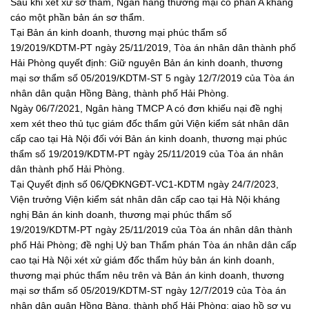
Sau khi xét xử sơ thẩm, Ngân hàng thương mại cổ phần A kháng
cáo một phần bản án sơ thẩm.
Tại Bản án kinh doanh, thương mại phúc thẩm số
19/2019/KDTM-PT ngày 25/11/2019, Tòa án nhân dân thành phố
Hải Phòng quyết định: Giữ nguyên Bản án kinh doanh, thương
mại sơ thẩm số 05/2019/KDTM-ST 5 ngày 12/7/2019 của Tòa án
nhân dân quận Hồng Bàng, thành phố Hải Phòng.
Ngày 06/7/2021, Ngân hàng TMCP A có đơn khiếu nại đề nghị
xem xét theo thủ tục giám đốc thẩm gửi Viện kiểm sát nhân dân
cấp cao tại Hà Nội đối với Bản án kinh doanh, thương mại phúc
thẩm số 19/2019/KDTM-PT ngày 25/11/2019 của Tòa án nhân
dân thành phố Hải Phòng.
Tại Quyết định số 06/QĐKNGĐT-VC1-KDTM ngày 24/7/2023,
Viện trưởng Viện kiểm sát nhân dân cấp cao tại Hà Nội kháng
nghị Bản án kinh doanh, thương mại phúc thẩm số
19/2019/KDTM-PT ngày 25/11/2019 của Tòa án nhân dân thành
phố Hải Phòng; đề nghị Uỷ ban Thẩm phán Tòa án nhân dân cấp
cao tại Hà Nội xét xử giám đốc thẩm hủy bản án kinh doanh,
thương mại phúc thẩm nêu trên và Bản án kinh doanh, thương
mại sơ thẩm số 05/2019/KDTM-ST ngày 12/7/2019 của Tòa án
nhân dân quận Hồng Bàng, thành phố Hải Phòng; giao hồ sơ vụ