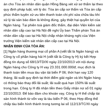
án cho Tòa án nhân dân quận Hồng Bàng xét xử sơ thẩm lại theo
quy định pháp luật, với lý do: Tòa án cấp sơ thẩm và Tòa án cấp
phúc thẩm tuyên xử ưu tiên thanh toán chi phí sửa chữa tàu khi
xử lý tài sản bảo đảm là không đúng, gây thiệt hại quyền lợi của
Ngân hàng. Tại phiên toà giám đốc thẩm, đại diện Viện kiểm sát
nhân dân cấp cao tại Hà Nội đề nghị Ủy ban Thẩm phán Toà án
nhân dân cấp cao tại Hà Nội chấp nhận kháng nghị của Viện
trưởng Viện kiểm sát nhân dân cấp cao tại Hà Nội.
NHẬN ĐỊNH CỦA TÒA ÁN:
[1] Ngân hàng thương mại cổ phần A (viết tắt là Ngân hàng) và
Công ty cổ phần hàng hải H (viết tắt là Công ty H) ký kết Hợp
đồng tín dụng số 68/13/TD/XI ngày 22/10/2013 với nội dung:
Ngân hàng cho Công ty H vay 23.331.000.000đ; mục đích là
thanh toán tiền mua tàu vận tải biển P 06; thời hạn vay 120
tháng; lãi suất quy định tại thời điểm giải ngân và khi Ngân hàng
có thông báo thay đổi lãi suất; lãi suất quá hạn 150% lãi suất
trong hạn. Công ty H đã nhận tiền theo Giấy nhận nợ số 01 ngày
22/10/2013. Để bảo đảm cho khoản vay, Công ty H thế chấp tài
sản hình thành từ vốn vay là tàu biển P 06, theo Hợp đồng thế
chấp tàu biển hình thành trong tương lai số 112/13/TC/XI ngày