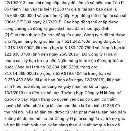
22/10/2013; sau khi nâng cấp, thay đổi tên và số hiệu của Tàu P
06 thành Tàu vận tải biển R 268 thì giá trị tài sản bảo đảm là
45.638.000.000đ và các bên ký tiếp Hợp đồng thế chấp tài sản số
3364/15/TC/XI ngày 21/7/2015. Các hợp đồng thế chấp được
công chứng và đăng ký giao dịch bảo đảm theo quy định.
[2] Quá trình thực hiện hợp đồng tín dụng, Công ty H đã trả được
cho Ngân hàng tổng số tiền là 7.621.242.760đ; trong đó gốc là
2.316.135.000đ; lãi trong hạn là 5.183.270.790đ và lãi quá hạn là
121.836.970đ (tính đến ngày 25/9/2016). Do Công ty H đã vi
phạm các kỳ hạn trả nợ nên Ngân hàng khởi kiện đề nghị Toà án
buộc Công ty H trả nợ 32.834.248.529đ, trong đó:
21.014.865.000đ nợ gốc, 2.539.919.640đ lãi trong hạn và
9.279.463.889đ lãi quá hạn (tính đến ngày 12/7/2019), lãi phát
sinh theo hợp đồng tín dụng và giấy nhận nợ kể từ ngày
13/7/2019 cho đến khi hết nợ. Trường hợp Công ty H không trả
được nợ vay, Ngân hàng có quyền yêu cầu cơ quan có thẩm
quyền kê biên, phát mại tài sản bảo đảm là Tàu biển R 268 để
thu hồi nợ. Nếu số tiền thu được từ việc phát mại tài sản bảo đảm
không đủ để thu hồi nợ thì Công ty H phải có nghĩa vụ trả nợ gốc
và nợ lãi phát sinh cho Ngân hàng theo lãi suất nợ quá hạn đã