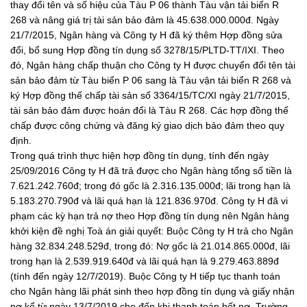
thay đổi tên và số hiệu của Tàu P 06 thành Tàu vận tải biển R
268 và nâng giá trị tài sản bảo đảm là 45.638.000.000đ. Ngày
21/7/2015, Ngân hàng và Công ty H đã ký thêm Hợp đồng sửa
đổi, bổ sung Hợp đồng tín dụng số 3278/15/PLTD-TT/IXI. Theo
đó, Ngân hàng chấp thuận cho Công ty H được chuyển đổi tên tài
sản bảo đảm từ Tàu biển P 06 sang là Tàu vận tải biển R 268 và
ký Hợp đồng thế chấp tài sản số 3364/15/TC/XI ngày 21/7/2015,
tài sản bảo đảm được hoán đổi là Tàu R 268. Các hợp đồng thế
chấp được công chứng và đăng ký giao dịch bảo đảm theo quy
định.
Trong quá trình thực hiện hợp đồng tín dụng, tính đến ngày
25/09/2016 Công ty H đã trả được cho Ngân hàng tổng số tiền là
7.621.242.760đ; trong đó gốc là 2.316.135.000đ; lãi trong hạn là
5.183.270.790đ và lãi quá hạn là 121.836.970đ. Công ty H đã vi
phạm các kỳ hạn trả nợ theo Hợp đồng tín dụng nên Ngân hàng
khởi kiện đề nghị Toà án giải quyết: Buộc Công ty H trả cho Ngân
hàng 32.834.248.529đ, trong đó: Nợ gốc là 21.014.865.000đ, lãi
trong hạn là 2.539.919.640đ và lãi quá hạn là 9.279.463.889đ
(tính đến ngày 12/7/2019). Buộc Công ty H tiếp tục thanh toán
cho Ngân hàng lãi phát sinh theo hợp đồng tín dụng và giấy nhận
nợ kể từ ngày 13/7/2019 cho đến khi thanh toán hết nợ. Trường