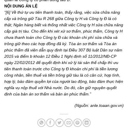
NỘI DUNG ÁN LỆ
“[6] Về thứ tự ưu tiên thanh toán, thấy rằng, việc sửa chữa nâng
cấp và trông giữ Tàu R 268 giữa Công ty H và Công ty Đ là có
thật; Ngân hàng biết và thống nhất việc Công ty H sửa chữa nâng
cấp giá trị tàu. Cho đến khi xét xử sơ thẩm, phúc thẩm, Công ty H
chưa thanh toán cho Công ty Đ các khoản chi phí sửa chữa và
trông giữ theo các hợp đồng đã ký. Tòa án sơ thẩm và Tòa án
phúc thẩm đã viện dẫn quy định tại Điều 307 Bộ luật Dân sự năm
2015 và điểm b khoản 12 Điều 1 Nghị định số 11/2012/NĐ-CP
ngày 22/02/2012 để quyết định khi xử lý tài sản thế chấp thì ưи
tiên thanh toán trước cho Công ty Đ khoản chi phí là tiền lương
công nhân, tiền thuế và tiền trông giữ tàu là có căn cứ, hợp tình,
hợp lý, bảo đảm quyền lợi của người lao động, bảo đảm thực hiện
nghĩa vụ nộp thuế với Nhà nước. Do đó, cần giữ nguyên quyết
định của bản án sơ thấm và bản án phúc thẩm.”
(Nguồn: anle.toaan.gov.vn)