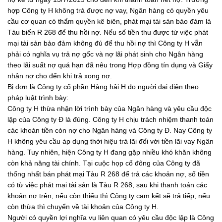
hợp Công ty H không trả được nợ vay, Ngân hàng có quyền yêu
cầu cơ quan có thẩm quyền kê biên, phát mại tài sản bảo đảm là
Tàu biển R 268 để thu hồi nợ. Nếu số tiền thu được từ việc phát
mại tài sản bảo đảm không đủ để thu hồi nợ thì Công ty H vẫn
phải có nghĩa vụ trả nợ gốc và nợ lãi phát sinh cho Ngân hàng
theo lãi suất nợ quá hạn đã nêu trong Hợp đồng tín dụng và Giấy
nhận nợ cho đến khi trả xong nợ.
Bị đơn là Công ty cổ phần Hàng hải H do người đại diện theo
pháp luật trình bày:
Công ty H thừa nhận lời trình bày của Ngân hàng và yêu cầu độc
lập của Công ty Đ là đúng. Công ty H chịu trách nhiệm thanh toán
các khoản tiền còn nợ cho Ngân hàng và Công ty Đ. Nay Công ty
H không yêu cầu áp dụng thời hiệu trả lãi đối với tiền lãi vay Ngân
hàng. Tuy nhiên, hiện Công ty H đang gặp nhiều khó khăn không
còn khả năng tài chính. Tại cuộc họp cổ đông của Công ty đã
thống nhất bán phát mại Tàu R 268 để trả các khoản nợ, số tiền
có từ việc phát mại tài sản là Tàu R 268, sau khi thanh toán các
khoản nợ trên, nếu còn thiếu thì Công ty cam kết sẽ trả tiếp, nếu
còn thừa thì chuyển về tài khoản của Công ty H.
Người có quyền lợi nghĩa vụ liên quan có yêu cầu độc lập là Công