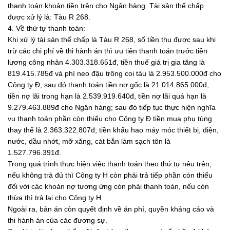
thanh toán khoản tiền trên cho Ngân hàng. Tài sản thế chấp
được xử lý là: Tàu R 268.
4. Về thứ tự thanh toán:
Khi xử lý tài sản thế chấp là Tàu R 268, số tiền thu được sau khi
trừ các chi phí về thi hành án thì ưu tiên thanh toán trước tiền
lương công nhân 4.303.318.651đ, tiền thuế giá trị gia tăng là
819.415.785đ và phí neo đậu trông coi tàu là 2.953.500.000đ cho
Công ty Đ; sau đó thanh toán tiền nợ gốc là 21.014.865.000đ,
tiền nợ lãi trong hạn là 2.539.919.640đ, tiền nợ lãi quá hạn là
9.279.463.889đ cho Ngân hàng; sau đó tiếp tục thực hiện nghĩa
vụ thanh toán phần còn thiếu cho Công ty Đ tiền mua phụ tùng
thay thế là 2.363.322.807đ; tiền khấu hao máy móc thiết bị, điện,
nước, dầu nhớt, mỡ xăng, cát bắn làm sạch tôn là
1.527.796.391đ.
Trong quá trình thực hiện việc thanh toán theo thứ tự nêu trên,
nếu không trả đủ thì Công ty H còn phải trả tiếp phần còn thiếu
đối với các khoản nợ tương ứng còn phải thanh toán, nếu còn
thừa thì trả lại cho Công ty H.
Ngoài ra, bản án còn quyết định về án phí, quyền kháng cáo và
thi hành án của các đương sự.