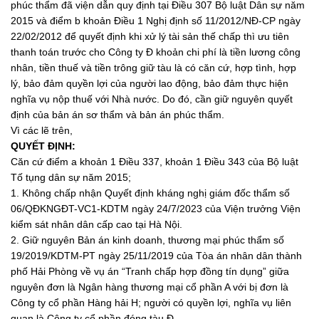
phúc thẩm đã viện dẫn quy định tại Điều 307 Bộ luật Dân sự năm
2015 và điểm b khoản Điều 1 Nghị định số 11/2012/NĐ-CP ngày
22/02/2012 để quyết định khi xử lý tài sản thế chấp thì ưu tiên
thanh toán trước cho Công ty Đ khoản chi phí là tiền lương công
nhân, tiền thuế và tiền trông giữ tàu là có căn cứ, hợp tình, hợp
lý, bảo đảm quyền lợi của người lao động, bảo đảm thực hiện
nghĩa vụ nộp thuế với Nhà nước. Do đó, cần giữ nguyên quyết
định của bản án sơ thẩm và bản án phúc thẩm.
Vì các lẽ trên,
QUYẾT ĐỊNH:
Căn cứ điểm a khoản 1 Điều 337, khoản 1 Điều 343 của Bộ luật
Tố tụng dân sự năm 2015;
1. Không chấp nhận Quyết định kháng nghị giám đốc thẩm số
06/QĐKNGĐT-VC1-KDTM ngày 24/7/2023 của Viện trưởng Viện
kiểm sát nhân dân cấp cao tại Hà Nội.
2. Giữ nguyên Bản án kinh doanh, thương mại phúc thẩm số
19/2019/KDTM-PT ngày 25/11/2019 của Tòa án nhân dân thành
phố Hải Phòng về vụ án “Tranh chấp hợp đồng tín dụng” giữa
nguyên đơn là Ngân hàng thương mại cổ phần A với bị đơn là
Công ty cổ phần Hàng hải H; người có quyền lợi, nghĩa vụ liên
quan là Công ty cổ phần đóng tàu Đ.