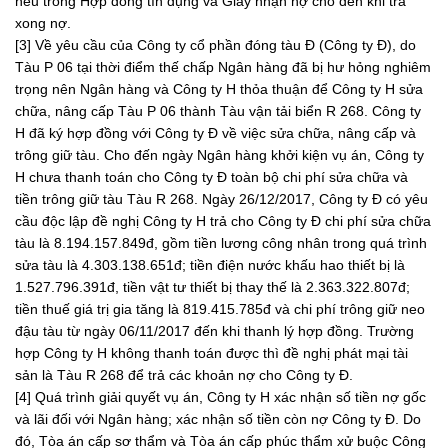
nêu trong Hợp đồng tín dụng và Giấy nhận nợ cho đến khi trả
xong nợ.
[3] Về yêu cầu của Công ty cổ phần đóng tàu Đ (Công ty Đ), do
Tàu P 06 tại thời điểm thế chấp Ngân hàng đã bị hư hỏng nghiêm
trọng nên Ngân hàng và Công ty H thỏa thuận để Công ty H sửa
chữa, nâng cấp Tàu P 06 thành Tàu vận tải biển R 268. Công ty
H đã ký hợp đồng với Công ty Đ về việc sửa chữa, nâng cấp và
trông giữ tàu. Cho đến ngày Ngân hàng khởi kiện vụ án, Công ty
H chưa thanh toán cho Công ty Đ toàn bộ chi phí sửa chữa và
tiền trông giữ tàu Tàu R 268. Ngày 26/12/2017, Công ty Đ có yêu
cầu độc lập đề nghị Công ty H trả cho Công ty Đ chi phí sửa chữa
tàu là 8.194.157.849đ, gồm tiền lương công nhân trong quá trình
sửa tàu là 4.303.138.651đ; tiền điện nước khấu hao thiết bị là
1.527.796.391đ, tiền vật tư thiết bị thay thế là 2.363.322.807đ;
tiền thuế giá trị gia tăng là 819.415.785đ và chi phí trông giữ neo
đậu tàu từ ngày 06/11/2017 đến khi thanh lý hợp đồng. Trường
hợp Công ty H không thanh toán được thì đề nghị phát mại tài
sản là Tàu R 268 để trả các khoản nợ cho Công ty Đ.
[4] Quá trình giải quyết vụ án, Công ty H xác nhận số tiền nợ gốc
và lãi đối với Ngân hàng; xác nhận số tiền còn nợ Công ty Đ. Do
đó, Tòa án cấp sơ thẩm và Tòa án cấp phúc thẩm xử buộc Công