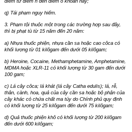
điểm từ điểm h đến điểm o khoản này;
q) Tái phạm nguy hiểm.
3. Phạm tội thuộc một trong các trường hợp sau đây,
thì bị phạt tù từ 15 năm đến 20 năm:
a) Nhựa thuốc phiện, nhựa cần sa hoặc cao côca có
khối lượng từ 01 kilôgam đến dưới 05 kilôgam;
b) Heroine, Cocaine, Methamphetamine, Amphetamine,
MDMA hoặc XLR-11 có khối lượng từ 30 gam đến dưới
100 gam;
c) Lá cây côca; lá khát (lá cây Catha edulis); lá, rễ,
thân, cành, hoa, quả của cây cần sa hoặc bộ phận của
cây khác có chứa chất ma túy do Chính phủ quy định
có khối lượng từ 25 kilôgam đến dưới 75 kilôgam;
d) Quả thuốc phiện khô có khối lượng từ 200 kilôgam
đến dưới 600 kilôgam;