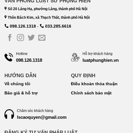
VĂN PHÒNG LUẬT SƯ PHỤNG HIẾN
Số 20 Láng Hạ, phường Láng, thành phố Hà Nội
Thôn Bách Kim, xã Thạch Thất, thành phố Hà Nội
098.126.1318
-
033.285.6616
Hotline
Hỗ trợ khách hàng
098.126.1318
luatphunghien.vn
HƯỚNG DẪN
QUY ĐỊNH
Về chúng tôi
Điều khoản thỏa thuận
Báo giá & hỗ trợ
Chính sách bảo mật
Chăm sóc khách hàng
lscaoquyen@gmail.com
ĐĂNG KÝ TƯ VẤN PHÁP LUẬT