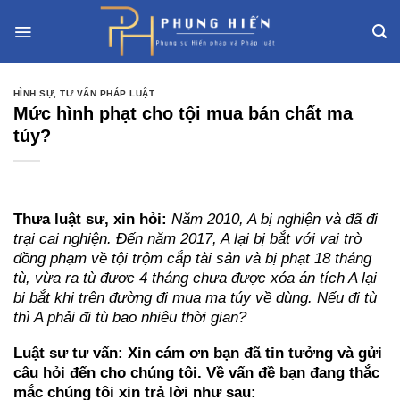
Skip
to
content
HÌNH SỰ
,
TƯ VẤN PHÁP LUẬT
Mức hình phạt cho tội mua bán chất ma
túy?
Thưa luật sư, xin hỏi:
Năm 2010, A bị nghiện và đã đi
trại cai nghiện. Đến năm 2017, A lại bị bắt với vai trò
đồng phạm về tội trộm cắp tài sản và bị phạt 18 tháng
tù, vừa ra tù đươc 4 tháng chưa được xóa án tích A lại
bị bắt khi trên đường đi mua ma túy về dùng. Nếu đi tù
thì A phải đi tù bao nhiêu thời gian?
Luật sư tư vấn:
Xin cám ơn bạn đã tin tưởng và gửi
câu hỏi đến cho chúng tôi. Về vấn đề bạn đang thắc
mắc chúng tôi xin trả lời như sau: